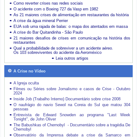
Como reverter crises nas redes sociais
O acidente com o Boeing 727 da Vasp em 1982
As 21 maiores crises de alimentação em restaurantes da história
A crise da água mineral Perrier
EUA sob uma rajada de balas: o mapa dos atentados em massa
A crise do Bar Quitandinha - São Paulo
21 maiores desafios de crises em comunicação na história dos
restaurantes
Qual a probabilidade de sobreviver a um acidente aéreo.
Os 103 sobreviventes do acidente da Aeroméxico
Leia outros artigos
A Crise no Vídeo
A Igreja oculta
Filmes ou Séries sobre Jornalismo e casos de Crise - Outubro
2024
Inside Job (Trabalho Interno) Documentário sobre crise 2008
O naufrágio do navio Sewol na Coreia do Sul que matou 304
pessoas
Entrevista de Edward Snowden ao programa "Last Week
Tonight", de John Oliver
The Babushkas of Chernobyl - Documentário sobre a tragédia De
Chernobyl
Observatório da Imprensa debate a crise da Samarco em