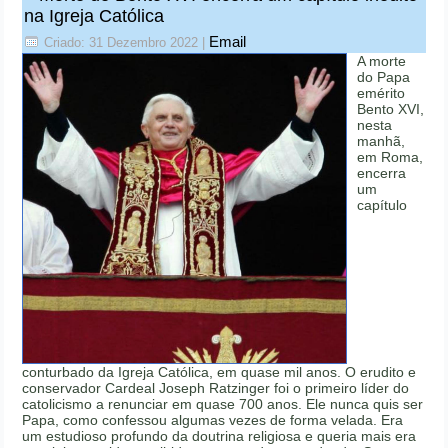
na Igreja Católica
Email
Criado: 31 Dezembro 2022
|
A morte
do Papa
emérito
Bento XVI,
nesta
manhã,
em Roma,
encerra
um
capítulo
conturbado da Igreja Católica, em quase mil anos. O erudito e
conservador Cardeal Joseph Ratzinger foi o primeiro líder do
catolicismo a renunciar em quase 700 anos. Ele nunca quis ser
Papa, como confessou algumas vezes de forma velada. Era
um estudioso profundo da doutrina religiosa e queria mais era