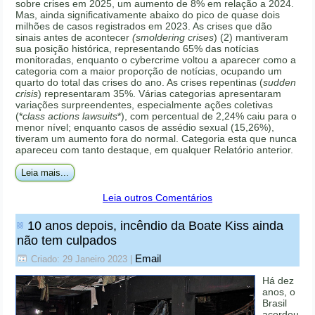
sobre crises em 2025, um aumento de 8% em relação a 2024.
Mas, ainda significativamente abaixo do pico de quase dois
milhões de casos registrados em 2023. As crises que dão
sinais antes de acontecer
(smoldering crises
) (2) mantiveram
sua posição histórica, representando 65% das notícias
monitoradas, enquanto o cybercrime voltou a aparecer como a
categoria com a maior proporção de notícias, ocupando um
quarto do total das crises do ano. As crises repentinas (
sudden
crisis
) representaram 35%. Várias categorias apresentaram
variações surpreendentes, especialmente ações coletivas
(*
class actions lawsuits
*), com percentual de 2,24% caiu para o
menor nível; enquanto casos de assédio sexual (15,26%),
tiveram um aumento fora do normal. Categoria esta que nunca
apareceu com tanto destaque, em qualquer Relatório anterior.
Leia mais...
Leia outros Comentários
10 anos depois, incêndio da Boate Kiss ainda
não tem culpados
Email
Criado: 29 Janeiro 2023
|
Há dez
anos, o
Brasil
acordou