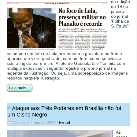
da edição
de 19 de
janeiro
do jornal
‘Folha de
S. Paulo”
estampou um foto de Lula arrumando a gravata e na frente
aparece um vidro quebrado, com um furo, como se tivesse
sido atingido por um tiro. A foto de Gabriela Biló “foi feita com
múltipla exposição”, segundo registra o próprio jornal na
legenda da ilustração. Ou seja, uma sobreposição de imagens
resultou naquela ilustração.
Leia mais...
Ataque aos Três Poderes em Brasília não foi
um Cisne Negro
Email
Criado: 09 Janeiro 2023
|
As
cenas