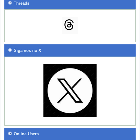
Threads
Siga-nos no X
Online Users