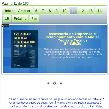
Página 11 de 163
Início
Anterior
6
7
8
9
10
11
12
13
14
15
Próximo
Fim