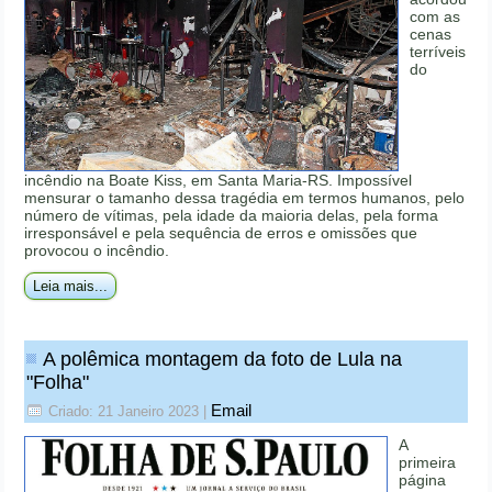
com as
cenas
terríveis
do
incêndio na Boate Kiss, em Santa Maria-RS. Impossível
mensurar o tamanho dessa tragédia em termos humanos, pelo
número de vítimas, pela idade da maioria delas, pela forma
irresponsável e pela sequência de erros e omissões que
provocou o incêndio.
Leia mais...
A polêmica montagem da foto de Lula na
"Folha"
Email
Criado: 21 Janeiro 2023
|
A
primeira
página