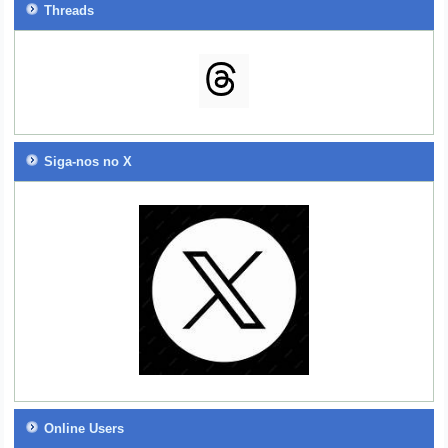
Threads
Siga-nos no X
Online Users