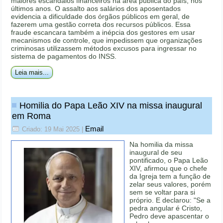
maiores escândalos financeiros na área pública do país, nos
últimos anos. O assalto aos salários dos aposentados
evidencia a dificuldade dos órgãos públicos em geral, de
fazerem uma gestão correta dos recursos públicos. Essa
fraude escancara também a inépcia dos gestores em usar
mecanismos de controle, que impedissem que organizações
criminosas utilizassem métodos excusos para ingressar no
sistema de pagamentos do INSS.
Leia mais...
Homilia do Papa Leão XIV na missa inaugural
em Roma
Email
Criado: 19 Mai 2025
|
Na homilia da missa
inaugural de seu
pontificado, o Papa Leão
XIV, afirmou que o chefe
da Igreja tem a função de
zelar seus valores, porém
sem se voltar para si
próprio. E declarou: "Se a
pedra angular é Cristo,
Pedro deve apascentar o