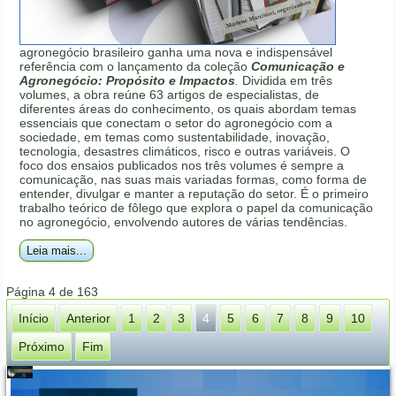
agronegócio brasileiro ganha uma nova e indispensável
referência com o lançamento da coleção
Comunicação e
Agronegócio: Propósito e Impactos
.
Dividida em três
volumes, a obra reúne 63 artigos de especialistas, de
diferentes áreas do conhecimento, os quais abordam temas
essenciais que conectam o setor do agronegócio com a
sociedade, em temas como sustentabilidade, inovação,
tecnologia, desastres climáticos, risco e outras variáveis. O
foco dos ensaios publicados nos três volumes é sempre a
comunicação, nas suas mais variadas formas, como forma de
entender, divulgar e manter a reputação do setor. É o primeiro
trabalho teórico de fôlego que explora o papel da comunicação
no agronegócio, envolvendo autores de várias tendências.
Leia mais...
Página 4 de 163
Início
Anterior
1
2
3
4
5
6
7
8
9
10
Próximo
Fim