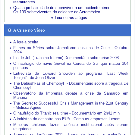
restaurantes
Qual a probabilidade de sobreviver a um acidente aéreo.
Os 103 sobreviventes do acidente da Aeroméxico
Leia outros artigos
A Crise no Vídeo
A Igreja oculta
Filmes ou Séries sobre Jornalismo e casos de Crise - Outubro
2024
Inside Job (Trabalho Interno) Documentário sobre crise 2008
O naufrágio do navio Sewol na Coreia do Sul que matou 304
pessoas
Entrevista de Edward Snowden ao programa "Last Week
Tonight", de John Oliver
The Babushkas of Chernobyl - Documentário sobre a tragédia De
Chernobyl
Observatório da Imprensa debate a crise da Samarco em
Mariana
The Secret to Successful Crisis Management in the 21st Century
- Melissa Agnes
O naufrágio do Titanic real time - Documentário em 2h41 min
A indústria do desastre nos EUA - Como as empresas lucram
Mineiros chilenos fazem anúncio institucional após serem
resgatados
Tragédia no Japão em 2011 - Terremoto, tsunami e explosão da