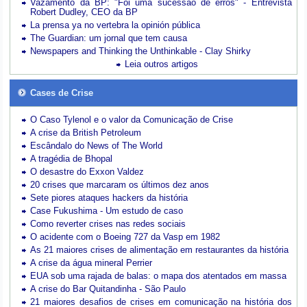
Vazamento da BP: "Foi uma sucessão de erros" - Entrevista
Robert Dudley, CEO da BP
La prensa ya no vertebra la opinión pública
The Guardian: um jornal que tem causa
Newspapers and Thinking the Unthinkable - Clay Shirky
Leia outros artigos
Cases de Crise
O Caso Tylenol e o valor da Comunicação de Crise
A crise da British Petroleum
Escândalo do News of The World
A tragédia de Bhopal
O desastre do Exxon Valdez
20 crises que marcaram os últimos dez anos
Sete piores ataques hackers da história
Case Fukushima - Um estudo de caso
Como reverter crises nas redes sociais
O acidente com o Boeing 727 da Vasp em 1982
As 21 maiores crises de alimentação em restaurantes da história
A crise da água mineral Perrier
EUA sob uma rajada de balas: o mapa dos atentados em massa
A crise do Bar Quitandinha - São Paulo
21 maiores desafios de crises em comunicação na história dos