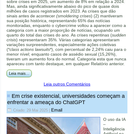
sobre crises em 2025, um aumento de 8% em relação a 2024.
Mas, ainda significativamente abaixo do pico de quase dois
milhões de casos registrados em 2023. As crises que dão
sinais antes de acontecer
(smoldering crises
) (2) mantiveram
sua posição histórica, representando 65% das notícias
monitoradas, enquanto o cybercrime voltou a aparecer como a
categoria com a maior proporção de notícias, ocupando um
quarto do total das crises do ano. As crises repentinas (
sudden
crisis
) representaram 35%. Várias categorias apresentaram
variações surpreendentes, especialmente ações coletivas
(*
class actions lawsuits
*), com percentual de 2,24% caiu para o
menor nível; enquanto casos de assédio sexual (15,26%),
tiveram um aumento fora do normal. Categoria esta que nunca
apareceu com tanto destaque, em qualquer Relatório anterior.
Leia mais...
Leia outros Comentários
Em crise existencial, universidades começam a
enfrentar a ameaça do ChatGPT
Email
Criado: 29 Mai 2025
|
O uso da IA
–
Inteligência
Artificial na