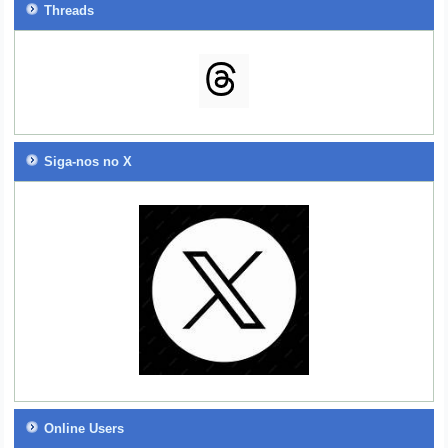
Threads
Siga-nos no X
Online Users