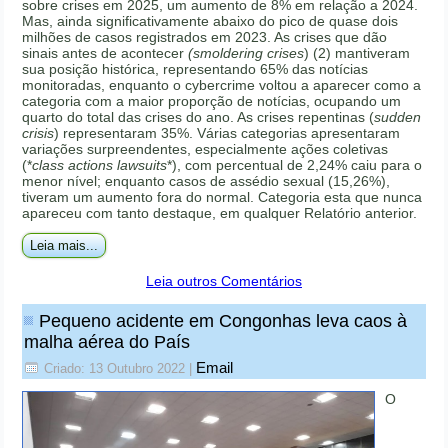
sobre crises em 2025, um aumento de 8% em relação a 2024.
Mas, ainda significativamente abaixo do pico de quase dois
milhões de casos registrados em 2023. As crises que dão
sinais antes de acontecer
(smoldering crises
) (2) mantiveram
sua posição histórica, representando 65% das notícias
monitoradas, enquanto o cybercrime voltou a aparecer como a
categoria com a maior proporção de notícias, ocupando um
quarto do total das crises do ano. As crises repentinas (
sudden
crisis
) representaram 35%. Várias categorias apresentaram
variações surpreendentes, especialmente ações coletivas
(*
class actions lawsuits
*), com percentual de 2,24% caiu para o
menor nível; enquanto casos de assédio sexual (15,26%),
tiveram um aumento fora do normal. Categoria esta que nunca
apareceu com tanto destaque, em qualquer Relatório anterior.
Leia mais...
Leia outros Comentários
Pequeno acidente em Congonhas leva caos à
malha aérea do País
Email
Criado: 13 Outubro 2022
|
O