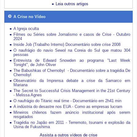
Leia outros artigos
A Crise no Vídeo
A Igreja oculta
Filmes ou Séries sobre Jornalismo e casos de Crise - Outubro
2024
Inside Job (Trabalho Interno) Documentário sobre crise 2008
O naufrágio do navio Sewol na Coreia do Sul que matou 304
pessoas
Entrevista de Edward Snowden ao programa "Last Week
Tonight", de John Oliver
The Babushkas of Chernobyl - Documentário sobre a tragédia De
Chernobyl
Observatório da Imprensa debate a crise da Samarco em
Mariana
The Secret to Successful Crisis Management in the 21st Century
- Melissa Agnes
O naufrágio do Titanic real time - Documentário em 2h41 min
A indústria do desastre nos EUA - Como as empresas lucram
Mineiros chilenos fazem anúncio institucional após serem
resgatados
Tragédia no Japão em 2011 - Terremoto, tsunami e explosão da
Usina de Fukushima
Assista a outros vídeos de crise