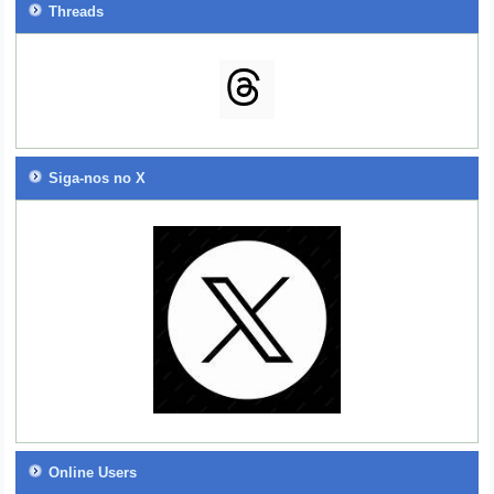
Threads
Siga-nos no X
Online Users