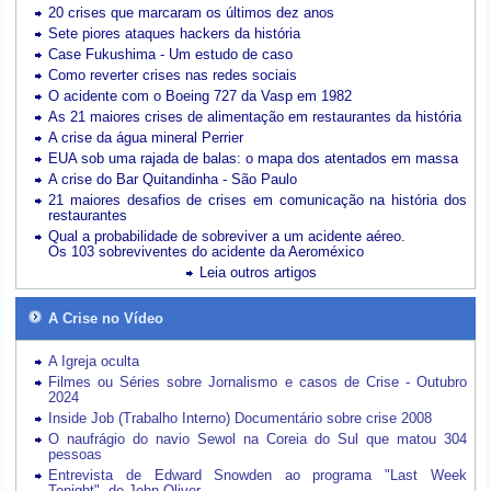
20 crises que marcaram os últimos dez anos
Sete piores ataques hackers da história
Case Fukushima - Um estudo de caso
Como reverter crises nas redes sociais
O acidente com o Boeing 727 da Vasp em 1982
As 21 maiores crises de alimentação em restaurantes da história
A crise da água mineral Perrier
EUA sob uma rajada de balas: o mapa dos atentados em massa
A crise do Bar Quitandinha - São Paulo
21 maiores desafios de crises em comunicação na história dos
restaurantes
Qual a probabilidade de sobreviver a um acidente aéreo.
Os 103 sobreviventes do acidente da Aeroméxico
Leia outros artigos
A Crise no Vídeo
A Igreja oculta
Filmes ou Séries sobre Jornalismo e casos de Crise - Outubro
2024
Inside Job (Trabalho Interno) Documentário sobre crise 2008
O naufrágio do navio Sewol na Coreia do Sul que matou 304
pessoas
Entrevista de Edward Snowden ao programa "Last Week
Tonight", de John Oliver