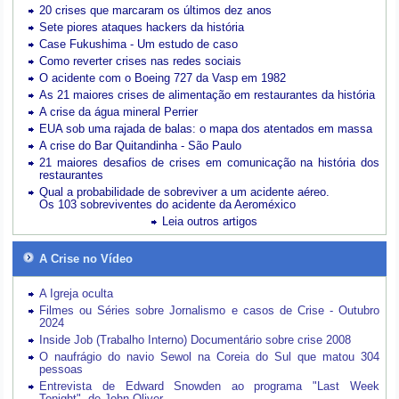
20 crises que marcaram os últimos dez anos
Sete piores ataques hackers da história
Case Fukushima - Um estudo de caso
Como reverter crises nas redes sociais
O acidente com o Boeing 727 da Vasp em 1982
As 21 maiores crises de alimentação em restaurantes da história
A crise da água mineral Perrier
EUA sob uma rajada de balas: o mapa dos atentados em massa
A crise do Bar Quitandinha - São Paulo
21 maiores desafios de crises em comunicação na história dos
restaurantes
Qual a probabilidade de sobreviver a um acidente aéreo.
Os 103 sobreviventes do acidente da Aeroméxico
Leia outros artigos
A Crise no Vídeo
A Igreja oculta
Filmes ou Séries sobre Jornalismo e casos de Crise - Outubro
2024
Inside Job (Trabalho Interno) Documentário sobre crise 2008
O naufrágio do navio Sewol na Coreia do Sul que matou 304
pessoas
Entrevista de Edward Snowden ao programa "Last Week
Tonight", de John Oliver