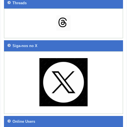
Threads
Siga-nos no X
Online Users