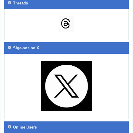
Threads
Siga-nos no X
Online Users