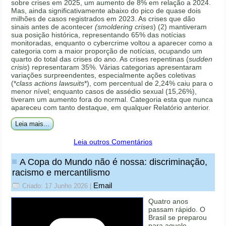
sobre crises em 2025, um aumento de 8% em relação a 2024.
Mas, ainda significativamente abaixo do pico de quase dois
milhões de casos registrados em 2023. As crises que dão
sinais antes de acontecer
(smoldering crises
) (2) mantiveram
sua posição histórica, representando 65% das notícias
monitoradas, enquanto o cybercrime voltou a aparecer como a
categoria com a maior proporção de notícias, ocupando um
quarto do total das crises do ano. As crises repentinas (
sudden
crisis
) representaram 35%. Várias categorias apresentaram
variações surpreendentes, especialmente ações coletivas
(*
class actions lawsuits
*), com percentual de 2,24% caiu para o
menor nível; enquanto casos de assédio sexual (15,26%),
tiveram um aumento fora do normal. Categoria esta que nunca
apareceu com tanto destaque, em qualquer Relatório anterior.
Leia mais...
Leia outros Comentários
A Copa do Mundo não é nossa: discriminação,
racismo e mercantilismo
Email
Criado: 17 Junho 2026
|
Quatro anos
passam rápido. O
Brasil se preparou
para aquele