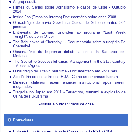
A Igreja oculta
Filmes ou Séries sobre Jornalismo e casos de Crise - Outubro
2024
Inside Job (Trabalho Interno) Documentário sobre crise 2008
O naufrágio do navio Sewol na Coreia do Sul que matou 304
pessoas
Entrevista de Edward Snowden ao programa "Last Week
Tonight", de John Oliver
The Babushkas of Chernobyl - Documentário sobre a tragédia De
Chernobyl
Observatório da Imprensa debate a crise da Samarco em
Mariana
The Secret to Successful Crisis Management in the 21st Century
- Melissa Agnes
O naufrágio do Titanic real time - Documentário em 2h41 min
A indústria do desastre nos EUA - Como as empresas lucram
Mineiros chilenos fazem anúncio institucional após serem
resgatados
Tragédia no Japão em 2011 - Terremoto, tsunami e explosão da
Usina de Fukushima
Assista a outros vídeos de crise
Entrevistas
Entrevista ao Programa Mundo Corporativo da Rádio CBN