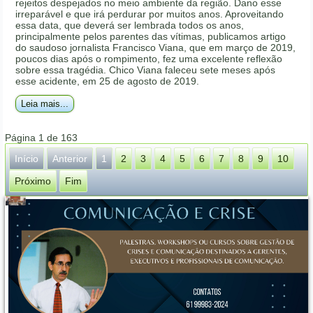
rejeitos despejados no meio ambiente da região. Dano esse
irreparável e que irá perdurar por muitos anos. Aproveitando
essa data, que deverá ser lembrada todos os anos,
principalmente pelos parentes das vítimas, publicamos artigo
do saudoso jornalista Francisco Viana, que em março de 2019,
poucos dias após o rompimento, fez uma excelente reflexão
sobre essa tragédia. Chico Viana faleceu sete meses após
esse acidente, em 25 de agosto de 2019.
Leia mais...
Página 1 de 163
Início
Anterior
1
2
3
4
5
6
7
8
9
10
Próximo
Fim