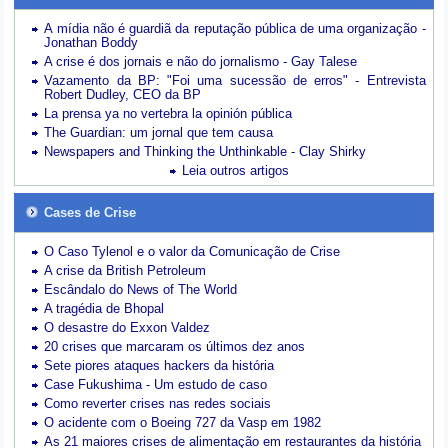
A mídia não é guardiã da reputação pública de uma organização -
Jonathan Boddy
A crise é dos jornais e não do jornalismo - Gay Talese
Vazamento da BP: "Foi uma sucessão de erros" - Entrevista
Robert Dudley, CEO da BP
La prensa ya no vertebra la opinión pública
The Guardian: um jornal que tem causa
Newspapers and Thinking the Unthinkable - Clay Shirky
Leia outros artigos
Cases de Crise
O Caso Tylenol e o valor da Comunicação de Crise
A crise da British Petroleum
Escândalo do News of The World
A tragédia de Bhopal
O desastre do Exxon Valdez
20 crises que marcaram os últimos dez anos
Sete piores ataques hackers da história
Case Fukushima - Um estudo de caso
Como reverter crises nas redes sociais
O acidente com o Boeing 727 da Vasp em 1982
As 21 maiores crises de alimentação em restaurantes da história