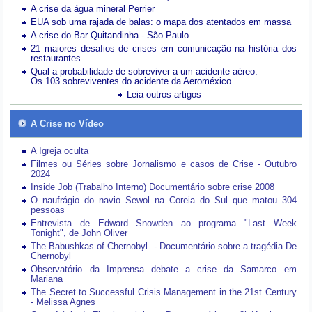
A crise da água mineral Perrier
EUA sob uma rajada de balas: o mapa dos atentados em massa
A crise do Bar Quitandinha - São Paulo
21 maiores desafios de crises em comunicação na história dos
restaurantes
Qual a probabilidade de sobreviver a um acidente aéreo.
Os 103 sobreviventes do acidente da Aeroméxico
Leia outros artigos
A Crise no Vídeo
A Igreja oculta
Filmes ou Séries sobre Jornalismo e casos de Crise - Outubro
2024
Inside Job (Trabalho Interno) Documentário sobre crise 2008
O naufrágio do navio Sewol na Coreia do Sul que matou 304
pessoas
Entrevista de Edward Snowden ao programa "Last Week
Tonight", de John Oliver
The Babushkas of Chernobyl - Documentário sobre a tragédia De
Chernobyl
Observatório da Imprensa debate a crise da Samarco em
Mariana
The Secret to Successful Crisis Management in the 21st Century
- Melissa Agnes