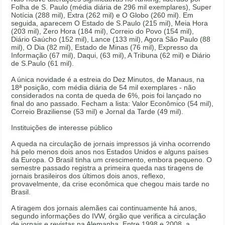
Folha de S. Paulo (média diária de 296 mil exemplares), Super
Notícia (288 mil), Extra (262 mil) e O Globo (260 mil). Em
seguida, aparecem O Estado de S.Paulo (215 mil), Meia Hora
(203 mil), Zero Hora (184 mil), Correio do Povo (154 mil),
Diário Gaúcho (152 mil), Lance (133 mil), Agora São Paulo (88
mil), O Dia (82 mil), Estado de Minas (76 mil), Expresso da
Informação (67 mil), Daqui, (63 mil), A Tribuna (62 mil) e Diário
de S.Paulo (61 mil).
A única novidade é a estreia do Dez Minutos, de Manaus, na
18ª posição, com média diária de 54 mil exemplares - não
considerados na conta de queda de 6%, pois foi lançado no
final do ano passado. Fecham a lista: Valor Econômico (54 mil),
Correio Braziliense (53 mil) e Jornal da Tarde (49 mil).
Instituições de interesse público
A queda na circulação de jornais impressos já vinha ocorrendo
há pelo menos dois anos nos Estados Unidos e alguns países
da Europa. O Brasil tinha um crescimento, embora pequeno. O
semestre passado registra a primeira queda nas tiragens de
jornais brasileiros dos últimos dois anos, reflexo,
provavelmente, da crise econômica que chegou mais tarde no
Brasil.
A tiragem dos jornais alemães cai continuamente há anos,
segundo informações do IVW, órgão que verifica a circulação
de jornais e revistas na Alemanha. Entre 1998 e 2008, a