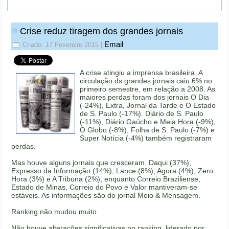
Crise reduz tiragem dos grandes jornais
Email
Criado: 17 Fevereiro 2015
|
A crise atingiu a imprensa brasileira. A
circulação ds grandes jornais caiu 6% no
primeiro semestre, em relação a 2008. As
maiores perdas foram dos jornais O Dia
(-24%), Extra, Jornal da Tarde e O Estado
de S. Paulo (-17%). Diário de S. Paulo
(-11%), Diário Gaúcho e Meia Hora (-9%),
O Globo (-8%), Folha de S. Paulo (-7%) e
Super Notícia (-4%) também registraram
perdas.
Mas houve alguns jornais que cresceram. Daqui (37%),
Expresso da Informação (14%), Lance (8%), Agora (4%), Zero
Hora (3%) e A Tribuna (2%), enquanto Correio Braziliense,
Estado de Minas, Correio do Povo e Valor mantiveram-se
estáveis. As informações são do jornal Meio & Mensagem.
Ranking não mudou muito
Não houve alterações significativas no ranking, liderado por