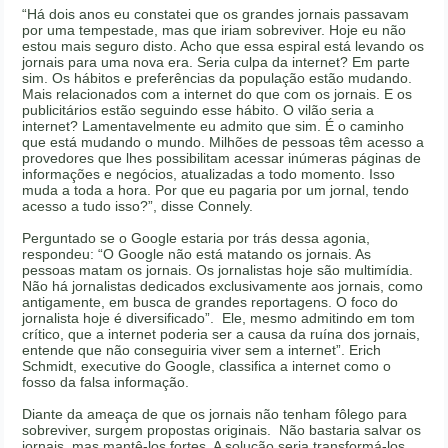
“Há dois anos eu constatei que os grandes jornais passavam
por uma tempestade, mas que iriam sobreviver. Hoje eu não
estou mais seguro disto. Acho que essa espiral está levando os
jornais para uma nova era. Seria culpa da internet? Em parte
sim. Os hábitos e preferências da população estão mudando.
Mais relacionados com a internet do que com os jornais. E os
publicitários estão seguindo esse hábito. O vilão seria a
internet? Lamentavelmente eu admito que sim. É o caminho
que está mudando o mundo. Milhões de pessoas têm acesso a
provedores que lhes possibilitam acessar inúmeras páginas de
informações e negócios, atualizadas a todo momento. Isso
muda a toda a hora. Por que eu pagaria por um jornal, tendo
acesso a tudo isso?”, disse Connely.
Perguntado se o Google estaria por trás dessa agonia,
respondeu: “O Google não está matando os jornais. As
pessoas matam os jornais. Os jornalistas hoje são multimídia.
Não há jornalistas dedicados exclusivamente aos jornais, como
antigamente, em busca de grandes reportagens. O foco do
jornalista hoje é diversificado”. Ele, mesmo admitindo em tom
crítico, que a internet poderia ser a causa da ruína dos jornais,
entende que não conseguiria viver sem a internet”. Erich
Schmidt, executive do Google, classifica a internet como o
fosso da falsa informação.
Diante da ameaça de que os jornais não tenham fôlego para
sobreviver, surgem propostas originais. Não bastaria salvar os
jornais, mas mantê-los fortes. A solução seria transformá-los