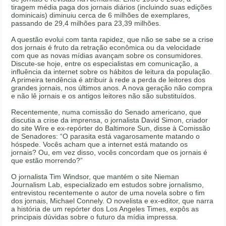
tiragem média paga dos jornais diários (incluindo suas edições
dominicais) diminuiu cerca de 6 milhões de exemplares,
passando de 29,4 milhões para 23,39 milhões.
A questão evolui com tanta rapidez, que não se sabe se a crise
dos jornais é fruto da retração econômica ou da velocidade
com que as novas mídias avançam sobre os consumidores.
Discute-se hoje, entre os especialistas em comunicação, a
influência da internet sobre os hábitos de leitura da população.
A primeira tendência é atribuir à rede a perda de leitores dos
grandes jornais, nos últimos anos. A nova geração não compra
e não lê jornais e os antigos leitores não são substituídos.
Recentemente, numa comissão do Senado americano, que
discutia a crise da imprensa, o jornalista David Simon, criador
do site Wire e ex-repórter do Baltimore Sun, disse à Comissão
de Senadores: “O parasita está vagarosamente matando o
hóspede. Vocês acham que a internet está matando os
jornais? Ou, em vez disso, vocês concordam que os jornais é
que estão morrendo?”
O jornalista Tim Windsor, que mantém o site Nieman
Journalism Lab, especializado em estudos sobre jornalismo,
entrevistou recentemente o autor de uma novela sobre o fim
dos jornais, Michael Connely. O novelista e ex-editor, que narra
a história de um repórter dos Los Angeles Times, expôs as
principais dúvidas sobre o futuro da mídia impressa.