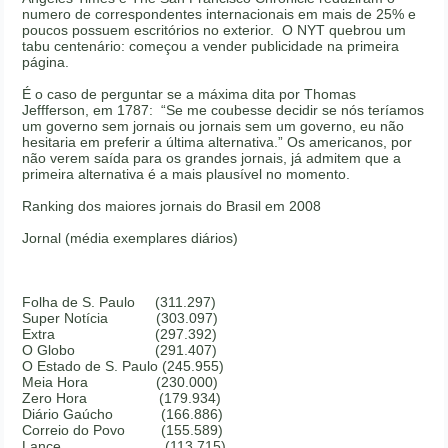
numero de correspondentes internacionais em mais de 25% e
poucos possuem escritórios no exterior. O NYT quebrou um
tabu centenário: começou a vender publicidade na primeira
página.
É o caso de perguntar se a máxima dita por Thomas
Jeffferson, em 1787: “Se me coubesse decidir se nós teríamos
um governo sem jornais ou jornais sem um governo, eu não
hesitaria em preferir a última alternativa.” Os americanos, por
não verem saída para os grandes jornais, já admitem que a
primeira alternativa é a mais plausível no momento.
Ranking dos maiores jornais do Brasil em 2008
Jornal (média exemplares diários)
Folha de S. Paulo (311.297)
Super Notícia (303.097)
Extra (297.392)
O Globo (291.407)
O Estado de S. Paulo (245.955)
Meia Hora (230.000)
Zero Hora (179.934)
Diário Gaúcho (166.886)
Correio do Povo (155.589)
Lance (113.715)