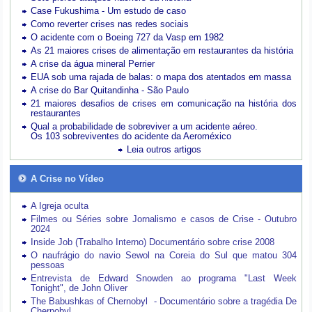
Case Fukushima - Um estudo de caso
Como reverter crises nas redes sociais
O acidente com o Boeing 727 da Vasp em 1982
As 21 maiores crises de alimentação em restaurantes da história
A crise da água mineral Perrier
EUA sob uma rajada de balas: o mapa dos atentados em massa
A crise do Bar Quitandinha - São Paulo
21 maiores desafios de crises em comunicação na história dos
restaurantes
Qual a probabilidade de sobreviver a um acidente aéreo.
Os 103 sobreviventes do acidente da Aeroméxico
Leia outros artigos
A Crise no Vídeo
A Igreja oculta
Filmes ou Séries sobre Jornalismo e casos de Crise - Outubro
2024
Inside Job (Trabalho Interno) Documentário sobre crise 2008
O naufrágio do navio Sewol na Coreia do Sul que matou 304
pessoas
Entrevista de Edward Snowden ao programa "Last Week
Tonight", de John Oliver
The Babushkas of Chernobyl - Documentário sobre a tragédia De
Chernobyl