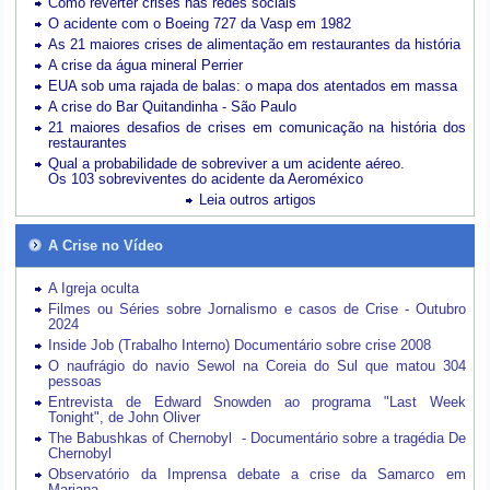
Como reverter crises nas redes sociais
O acidente com o Boeing 727 da Vasp em 1982
As 21 maiores crises de alimentação em restaurantes da história
A crise da água mineral Perrier
EUA sob uma rajada de balas: o mapa dos atentados em massa
A crise do Bar Quitandinha - São Paulo
21 maiores desafios de crises em comunicação na história dos
restaurantes
Qual a probabilidade de sobreviver a um acidente aéreo.
Os 103 sobreviventes do acidente da Aeroméxico
Leia outros artigos
A Crise no Vídeo
A Igreja oculta
Filmes ou Séries sobre Jornalismo e casos de Crise - Outubro
2024
Inside Job (Trabalho Interno) Documentário sobre crise 2008
O naufrágio do navio Sewol na Coreia do Sul que matou 304
pessoas
Entrevista de Edward Snowden ao programa "Last Week
Tonight", de John Oliver
The Babushkas of Chernobyl - Documentário sobre a tragédia De
Chernobyl
Observatório da Imprensa debate a crise da Samarco em
Mariana