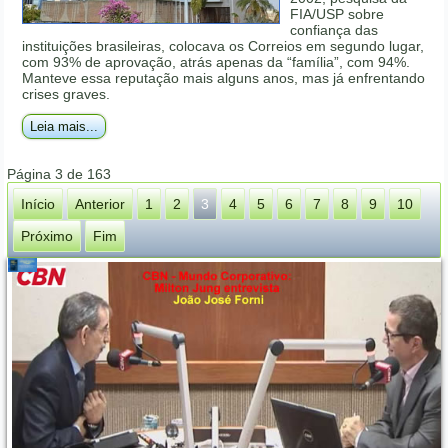
FIA/USP sobre
confiança das
instituições brasileiras, colocava os Correios em segundo lugar,
com 93% de aprovação, atrás apenas da “família”, com 94%.
Manteve essa reputação mais alguns anos, mas já enfrentando
crises graves.
Leia mais...
Página 3 de 163
Início
Anterior
1
2
3
4
5
6
7
8
9
10
Próximo
Fim