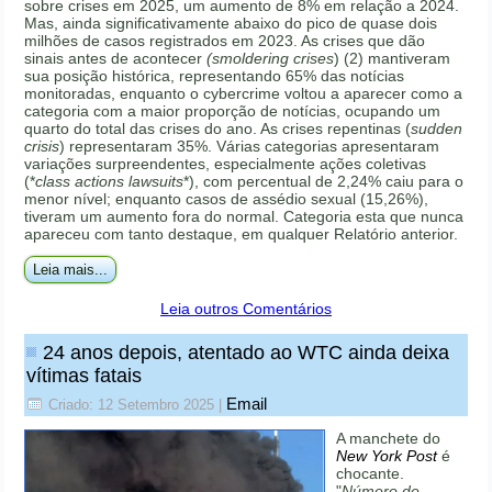
sobre crises em 2025, um aumento de 8% em relação a 2024.
Mas, ainda significativamente abaixo do pico de quase dois
milhões de casos registrados em 2023. As crises que dão
sinais antes de acontecer
(smoldering crises
) (2) mantiveram
sua posição histórica, representando 65% das notícias
monitoradas, enquanto o cybercrime voltou a aparecer como a
categoria com a maior proporção de notícias, ocupando um
quarto do total das crises do ano. As crises repentinas (
sudden
crisis
) representaram 35%. Várias categorias apresentaram
variações surpreendentes, especialmente ações coletivas
(*
class actions lawsuits
*), com percentual de 2,24% caiu para o
menor nível; enquanto casos de assédio sexual (15,26%),
tiveram um aumento fora do normal. Categoria esta que nunca
apareceu com tanto destaque, em qualquer Relatório anterior.
Leia mais...
Leia outros Comentários
24 anos depois, atentado ao WTC ainda deixa
vítimas fatais
Email
Criado: 12 Setembro 2025
|
A manchete do
New York Post
é
chocante.
"
Número de