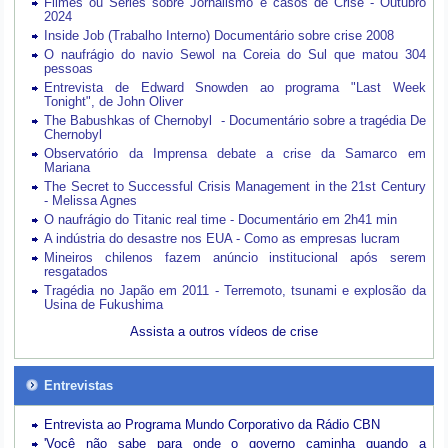
Filmes ou Séries sobre Jornalismo e casos de Crise - Outubro
2024
Inside Job (Trabalho Interno) Documentário sobre crise 2008
O naufrágio do navio Sewol na Coreia do Sul que matou 304
pessoas
Entrevista de Edward Snowden ao programa "Last Week
Tonight", de John Oliver
The Babushkas of Chernobyl - Documentário sobre a tragédia De
Chernobyl
Observatório da Imprensa debate a crise da Samarco em
Mariana
The Secret to Successful Crisis Management in the 21st Century
- Melissa Agnes
O naufrágio do Titanic real time - Documentário em 2h41 min
A indústria do desastre nos EUA - Como as empresas lucram
Mineiros chilenos fazem anúncio institucional após serem
resgatados
Tragédia no Japão em 2011 - Terremoto, tsunami e explosão da
Usina de Fukushima
Assista a outros vídeos de crise
Entrevistas
Entrevista ao Programa Mundo Corporativo da Rádio CBN
'Você não sabe para onde o governo caminha quando a