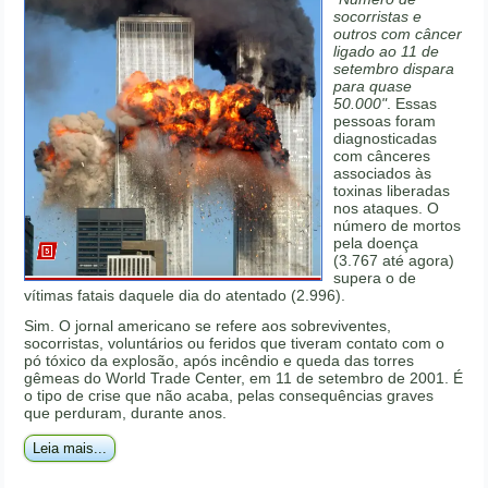
socorristas e
outros com câncer
ligado ao 11 de
setembro dispara
para quase
50.000"
. Essas
pessoas foram
diagnosticadas
com cânceres
associados às
toxinas liberadas
nos ataques. O
número de mortos
pela doença
(3.767 até agora)
supera o de
vítimas fatais daquele dia do atentado (2.996).
Sim. O jornal americano se refere aos sobreviventes,
socorristas, voluntários ou feridos que tiveram contato com o
pó tóxico da explosão, após incêndio e queda das torres
gêmeas do World Trade Center, em 11 de setembro de 2001. É
o tipo de crise que não acaba, pelas consequências graves
que perduram, durante anos.
Leia mais...