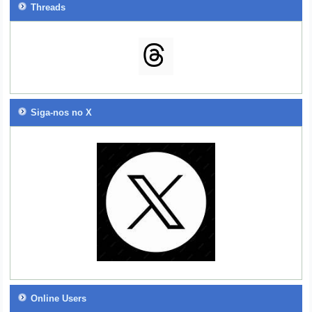
Threads
Siga-nos no X
Online Users