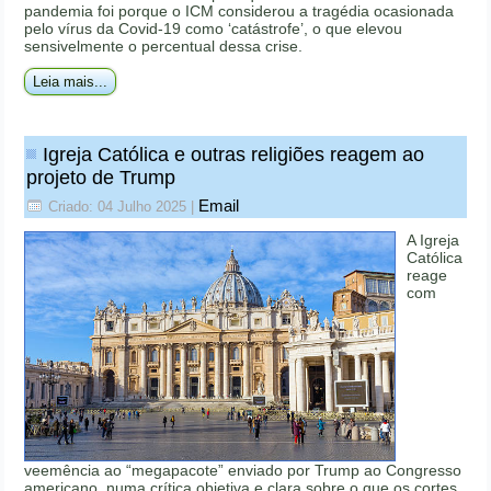
pandemia foi porque o ICM considerou a tragédia ocasionada
pelo vírus da Covid-19 como ‘catástrofe’, o que elevou
sensivelmente o percentual dessa crise.
Leia mais...
Igreja Católica e outras religiões reagem ao
projeto de Trump
Email
Criado: 04 Julho 2025
|
A Igreja
Católica
reage
com
veemência ao “megapacote” enviado por Trump ao Congresso
americano, numa crítica objetiva e clara sobre o que os cortes