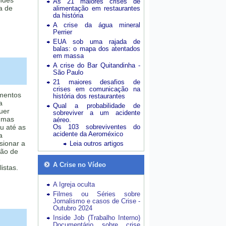
ndes
As 21 maiores crises de
a de
alimentação em restaurantes
da história
A crise da água mineral
Perrier
EUA sob uma rajada de
balas: o mapa dos atentados
em massa
A crise do Bar Quitandinha -
São Paulo
21 maiores desafios de
crises em comunicação na
imentos
história dos restaurantes
a
Qual a probabilidade de
uer
sobreviver a um acidente
gumas
aéreo.
u até as
Os 103 sobreviventes do
acidente da Aeroméxico
a
sionar a
Leia outros artigos
ção de
e
A Crise no Vídeo
istas.
A Igreja oculta
Filmes ou Séries sobre
Jornalismo e casos de Crise -
Outubro 2024
Inside Job (Trabalho Interno)
Documentário sobre crise