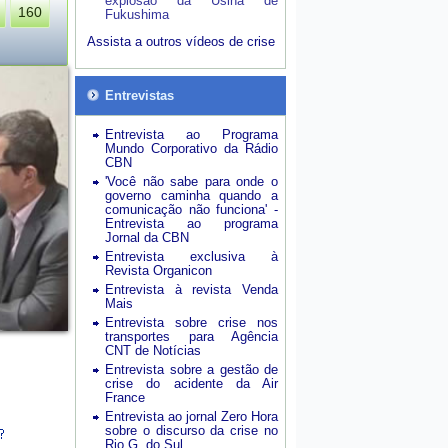
explosão da Usina de
160
Fukushima
Assista a outros vídeos de crise
Entrevistas
Entrevista ao Programa
Mundo Corporativo da Rádio
CBN
'Você não sabe para onde o
governo caminha quando a
comunicação não funciona' -
Entrevista ao programa
Jornal da CBN
Entrevista exclusiva à
Revista Organicon
Entrevista à revista Venda
Mais
Entrevista sobre crise nos
transportes para Agência
CNT de Notícias
Entrevista sobre a gestão de
crise do acidente da Air
France
Entrevista ao jornal Zero Hora
sobre o discurso da crise no
Rio G. do Sul