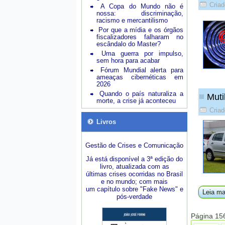
Criad
A Copa do Mundo não é
nossa: discriminação,
racismo e mercantilismo
Por que a mídia e os órgãos
fiscalizadores falharam no
escândalo do Master?
Uma guerra por impulso,
sem hora para acabar
Fórum Mundial alerta para
ameaças cibernéticas em
2026
Quando o país naturaliza a
Muti
morte, a crise já aconteceu
Criad
Livros
Gestão de Crises e Comunicação
Já está disponível a 3ª edição do
livro, atualizada com as
últimas crises ocorridas no Brasil
e no mundo; com mais
um capítulo sobre "Fake News" e
Leia ma
pós-verdade
Página 15