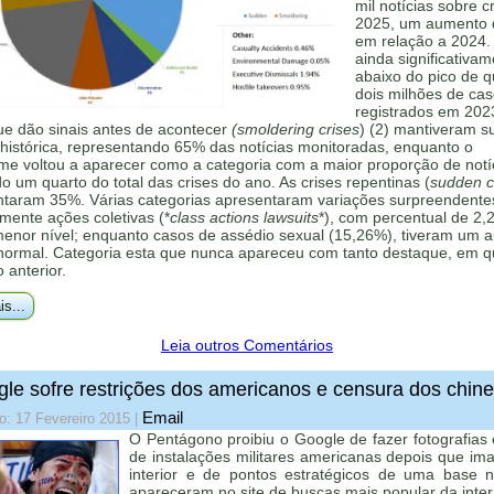
mil notícias sobre c
2025, um aumento
em relação a 2024.
ainda significativa
abaixo do pico de 
dois milhões de ca
registrados em 202
ue dão sinais antes de acontecer
(smoldering crises
) (2) mantiveram s
histórica, representando 65% das notícias monitoradas, enquanto o
me voltou a aparecer como a categoria com a maior proporção de notí
 um quarto do total das crises do ano. As crises repentinas (
sudden cr
ntaram 35%. Várias categorias apresentaram variações surpreendente
mente ações coletivas (*
class actions lawsuits
*), com percentual de 2,
menor nível; enquanto casos de assédio sexual (15,26%), tiveram um 
 normal. Categoria esta que nunca apareceu com tanto destaque, em q
o anterior.
is...
Leia outros Comentários
le sofre restrições dos americanos e censura dos chin
Email
o: 17 Fevereiro 2015
|
O Pentágono proibiu o Google de fazer fotografias
de instalações militares americanas depois que im
interior e de pontos estratégicos de uma base 
apareceram no site de buscas mais popular da inter