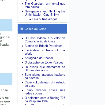
The Guardian: um jornal que
tem causa
Newspapers and Thinking the
Unthinkable - Clay Shirky
Leia outros artigos
Cases de Crise
a
egunda-
O Caso Tylenol e o valor da
le
Comunicação de Crise
licada
A crise da British Petroleum
Escândalo do News of The
World
A tragédia de Bhopal
O desastre do Exxon Valdez
20 crises que marcaram os
últimos dez anos
Sete piores ataques hackers
da história
Case Fukushima - Um estudo
de caso
 crise
Como reverter crises nas
redes sociais
as e os
O acidente com o Boeing 727
ise que
da Vasp em 1982