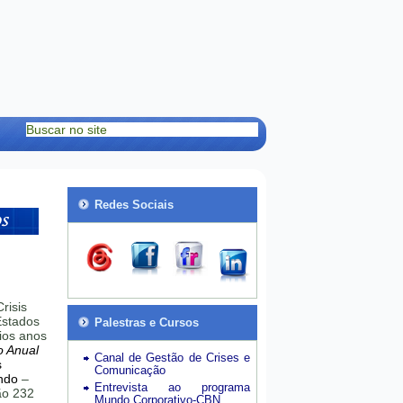
Redes Sociais
risis
stados
Palestras e Cursos
ios anos
o Anual
Canal de Gestão de Crises e
s
Comunicação
ndo
–
Entrevista ao programa
hão 232
Mundo Corporativo-CBN