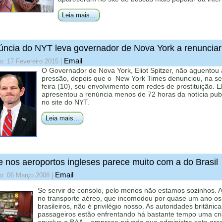
Leia mais...
ncia do NYT leva governador de Nova York a renunciar
Email
o: 17 Fevereiro 2015
|
O Governador de Nova York, Eliot Spitzer, não aguentou 
pressão, depois que o New York Times denunciou, na s
feira (10), seu envolvimento com redes de prostituição. E
apresentou a renúncia menos de 72 horas da notícia pub
no site do NYT.
Leia mais...
e nos aeroportos ingleses parece muito com a do Brasil
Email
do: 06 Março 2008
|
Se servir de consolo, pelo menos não estamos sozinhos. A
no transporte aéreo, que incomodou por quase um ano os
brasileiros, não é privilégio nosso. As autoridades britânic
passageiros estão enfrentando há bastante tempo uma cr