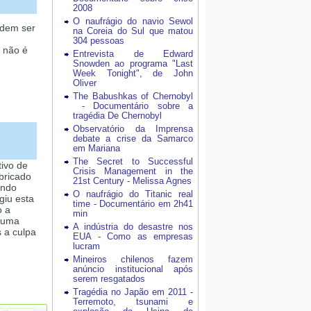
2008
O naufrágio do navio Sewol
odem ser
na Coreia do Sul que matou
304 pessoas
 não é
Entrevista de Edward
Snowden ao programa "Last
Week Tonight", de John
Oliver
The Babushkas of Chernobyl
- Documentário sobre a
tragédia De Chernobyl
Observatório da Imprensa
debate a crise da Samarco
em Mariana
The Secret to Successful
tivo de
Crisis Management in the
bricado
21st Century - Melissa Agnes
ando
O naufrágio do Titanic real
giu esta
time - Documentário em 2h41
o a
min
 Numa
A indústria do desastre nos
s a culpa
EUA - Como as empresas
lucram
Mineiros chilenos fazem
anúncio institucional após
serem resgatados
Tragédia no Japão em 2011 -
Terremoto, tsunami e