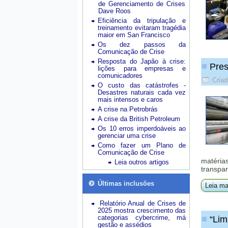
de Gerenciamento de Crises
Dave Roos
Eficiência da tripulação e
treinamento evitaram tragédia
maior em San Francisco
Os dez passos da
Comunicação de Crise
Resposta do Japão à crise:
Pres
lições para empresas e
comunicadores
Criad
O custo das catástrofes -
Desastres naturais cada vez
mais intensos e caros
A crise na Petrobrás
A crise da British Petroleum
Os 10 erros imperdoáveis ao
gerenciar uma crise
Como fazer um Plano de
Comunicação de Crise
matéria
Leia outros artigos
transpar
Últimas inclusões
Leia ma
Relatório Anual de Crises de
2025 mostra crescimento das
categorias cybercrime, má
“Lim
gestão e assédios