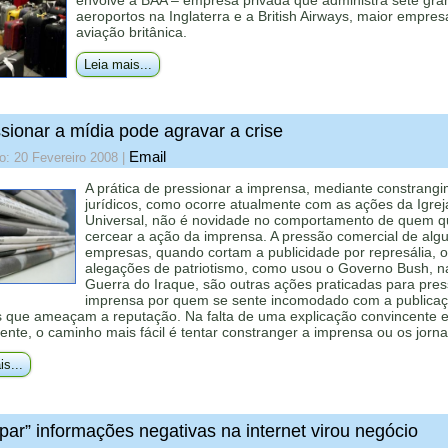
envolve a BAA – empresa privada que administra sete gra
aeroportos na Inglaterra e a British Airways, maior empres
aviação britânica.
Leia mais...
sionar a mídia pode agravar a crise
Email
o: 20 Fevereiro 2008
|
A prática de pressionar a imprensa, mediante constrang
jurídicos, como ocorre atualmente com as ações da Igrej
Universal, não é novidade no comportamento de quem q
cercear a ação da imprensa. A pressão comercial de al
empresas, quando cortam a publicidade por represália, o
alegações de patriotismo, como usou o Governo Bush, n
Guerra do Iraque, são outras ações praticadas para pres
imprensa por quem se sente incomodado com a publica
s que ameaçam a reputação. Na falta de uma explicação convincente 
ente, o caminho mais fácil é tentar constranger a imprensa ou os jornal
is...
par” informações negativas na internet virou negócio