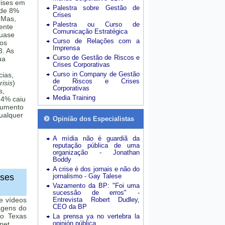
rises em
Palestra sobre Gestão de
 de 8%
Crises
 Mas,
Palestra ou Curso de
mente
Comunicação Estratégica
quase
Curso de Relações com a
sos
Imprensa
3. As
Curso de Gestão de Riscos e
ua
Crises Corporativas
Curso in Company de Gestão
cias,
de Riscos e Crises
isis
)
Corporativas
s,
Media Training
24% caiu
aumento
ualquer
Opinião dos Especialistas
A mídia não é guardiã da
reputação pública de uma
organização - Jonathan
Boddy
A crise é dos jornais e não do
eses
jornalismo - Gay Talese
Vazamento da BP: "Foi uma
sucessão de erros" -
 e vídeos
Entrevista Robert Dudley,
CEO da BP
agens do
no Texas
La prensa ya no vertebra la
opinión pública
net.