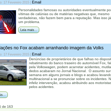
Email
o: 17 Fevereiro 2015
|
Personalidades famosas ou autoridades eventualmente p
vítimas de calúnias ou de matérias negativas que, mesmo
verdadeiras, não fazem bem para a reputação. Mas isso já
um problema.
Leia mais...
lações no Fox acabam arranhando imagem da Volks
Email
o: 17 Fevereiro 2015
|
Denúncias de proprietários de que falhas no disposi
rebatimento do banco traseiro do automóvel Fox, fa
pela Volkswagen, podem acarretar acidentes, mutil
dedos acabaram no Jornal Nacional. O assunto sur
semana em alguns jornais e blogs e acabou levand
multinacional a se pronunciar sobre os incidentes.
infeliz intervenção, acabou atribuindo aos motorista
pelos acidentes.
is...
6 de 163