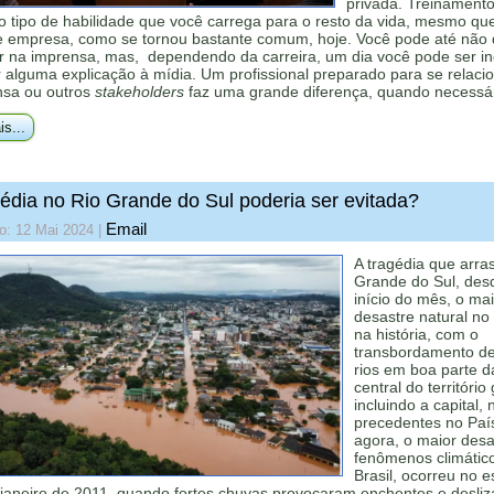
privada. Treinamento
o tipo de habilidade que você carrega para o resto da vida, mesmo qu
 empresa, como se tornou bastante comum, hoje. Você pode até não 
r na imprensa, mas, dependendo da carreira, um dia você pode ser i
 alguma explicação à mídia. Um profissional preparado para se relaci
nsa ou outros
stakeholders
faz uma grande diferença, quando necessár
is...
édia no Rio Grande do Sul poderia ser evitada?
Email
o: 12 Mai 2024
|
A tragédia que arra
Grande do Sul, des
início do mês, o ma
desastre natural no
na história, com o
transbordamento de
rios em boa parte d
central do território
incluindo a capital,
precedentes no País
agora, o maior desa
fenômenos climátic
Brasil, ocorreu no 
 janeiro de 2011, quando fortes chuvas provocaram enchentes e desli