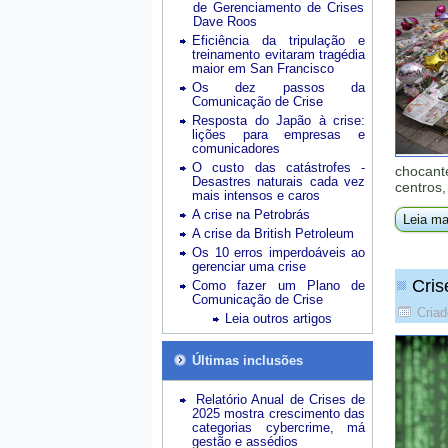
de Gerenciamento de Crises
Dave Roos
Eficiência da tripulação e
treinamento evitaram tragédia
maior em San Francisco
Os dez passos da
Comunicação de Crise
Resposta do Japão à crise:
lições para empresas e
comunicadores
O custo das catástrofes -
chocante
Desastres naturais cada vez
centros
mais intensos e caros
A crise na Petrobrás
Leia ma
A crise da British Petroleum
Os 10 erros imperdoáveis ao
gerenciar uma crise
Cris
Como fazer um Plano de
Comunicação de Crise
Criad
Leia outros artigos
Últimas inclusões
Relatório Anual de Crises de
2025 mostra crescimento das
categorias cybercrime, má
gestão e assédios