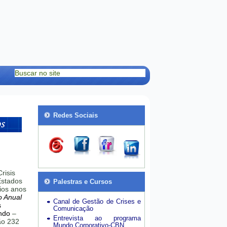
Redes Sociais
risis
stados
Palestras e Cursos
ios anos
o Anual
Canal de Gestão de Crises e
s
Comunicação
ndo
–
Entrevista ao programa
hão 232
Mundo Corporativo-CBN