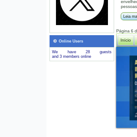
envelhec
pessoas:
Leia ma
Página 6 
Início
Online Users
We have 28 guests
and 3 members online