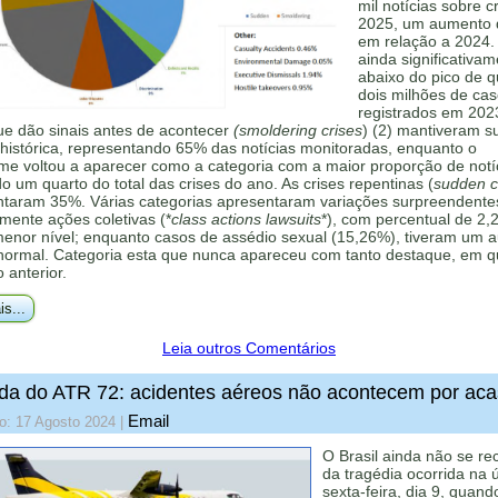
mil notícias sobre c
2025, um aumento
em relação a 2024.
ainda significativa
abaixo do pico de 
dois milhões de ca
registrados em 202
ue dão sinais antes de acontecer
(smoldering crises
) (2) mantiveram s
histórica, representando 65% das notícias monitoradas, enquanto o
me voltou a aparecer como a categoria com a maior proporção de notí
 um quarto do total das crises do ano. As crises repentinas (
sudden cr
ntaram 35%. Várias categorias apresentaram variações surpreendente
mente ações coletivas (*
class actions lawsuits
*), com percentual de 2,
menor nível; enquanto casos de assédio sexual (15,26%), tiveram um 
 normal. Categoria esta que nunca apareceu com tanto destaque, em q
o anterior.
is...
Leia outros Comentários
a do ATR 72: acidentes aéreos não acontecem por ac
Email
o: 17 Agosto 2024
|
O Brasil ainda não se r
da tragédia ocorrida na 
sexta-feira, dia 9, quan