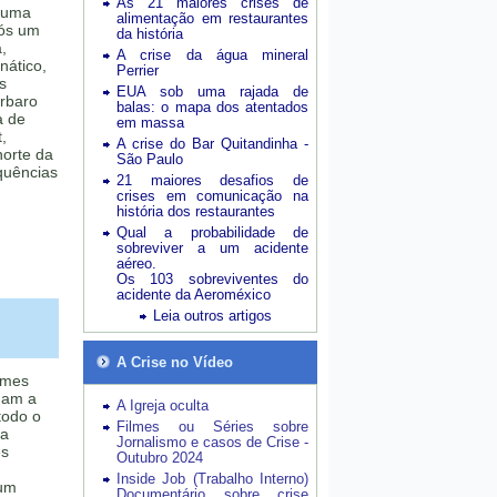
As 21 maiores crises de
 uma
alimentação em restaurantes
pós um
da história
,
A crise da água mineral
nático,
Perrier
s
EUA sob uma rajada de
árbaro
balas: o mapa dos atentados
a de
em massa
,
A crise do Bar Quitandinha -
orte da
São Paulo
quências
21 maiores desafios de
crises em comunicação na
história dos restaurantes
Qual a probabilidade de
sobreviver a um acidente
aéreo.
Os 103 sobreviventes do
acidente da Aeroméxico
Leia outros artigos
A Crise no Vídeo
imes
nuam a
A Igreja oculta
todo o
Filmes ou Séries sobre
 a
Jornalismo e casos de Crise -
es
Outubro 2024
Inside Job (Trabalho Interno)
 um
Documentário sobre crise