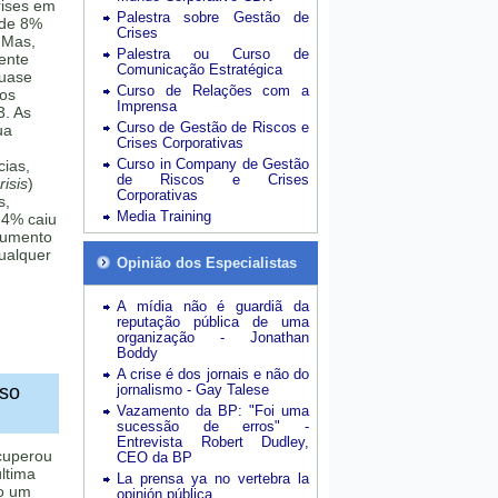
rises em
Palestra sobre Gestão de
 de 8%
Crises
 Mas,
Palestra ou Curso de
mente
Comunicação Estratégica
quase
Curso de Relações com a
sos
Imprensa
3. As
Curso de Gestão de Riscos e
ua
Crises Corporativas
Curso in Company de Gestão
cias,
de Riscos e Crises
isis
)
Corporativas
s,
Media Training
24% caiu
aumento
ualquer
Opinião dos Especialistas
A mídia não é guardiã da
reputação pública de uma
organização - Jonathan
Boddy
A crise é dos jornais e não do
aso
jornalismo - Gay Talese
Vazamento da BP: "Foi uma
sucessão de erros" -
Entrevista Robert Dudley,
ecuperou
CEO da BP
última
La prensa ya no vertebra la
do um
opinión pública