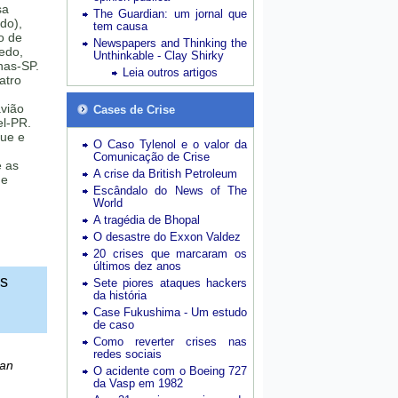
sa
The Guardian: um jornal que
do),
tem causa
o de
Newspapers and Thinking the
edo,
Unthinkable - Clay Shirky
nas-SP.
Leia outros artigos
atro
vião
Cases de Crise
el-PR.
que e
O Caso Tylenol e o valor da
Comunicação de Crise
 as
A crise da British Petroleum
ue
Escândalo do News of The
World
A tragédia de Bhopal
O desastre do Exxon Valdez
20 crises que marcaram os
últimos dez anos
as
Sete piores ataques hackers
da história
Case Fukushima - Um estudo
de caso
Como reverter crises nas
redes sociais
ian
O acidente com o Boeing 727
da Vasp em 1982