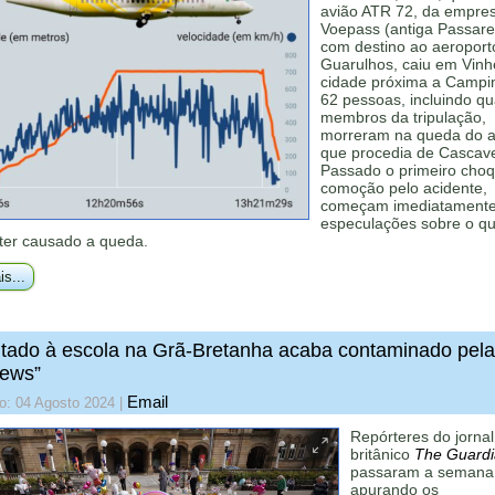
avião ATR 72, da empre
Voepass (antiga Passare
com destino ao aeroport
Guarulhos, caiu em Vinh
cidade próxima a Campi
62 pessoas, incluindo qu
membros da tripulação,
morreram na queda do a
que procedia de Cascav
Passado o primeiro cho
comoção pelo acidente,
começam imediatamente
especulações sobre o q
 ter causado a queda.
is...
tado à escola na Grã-Bretanha acaba contaminado pel
news”
Email
o: 04 Agosto 2024
|
Repórteres do jornal
britânico
The Guard
passaram a semana
apurando os