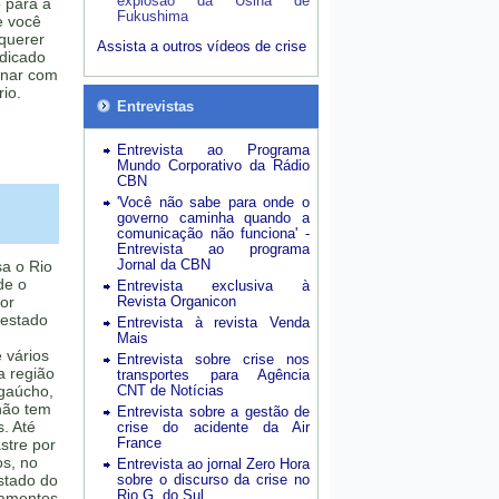
explosão da Usina de
 para a
Fukushima
e você
querer
Assista a outros vídeos de crise
ndicado
onar com
io.
Entrevistas
Entrevista ao Programa
Mundo Corporativo da Rádio
CBN
'Você não sabe para onde o
governo caminha quando a
comunicação não funciona' -
Entrevista ao programa
Jornal da CBN
sa o Rio
de o
Entrevista exclusiva à
ior
Revista Organicon
 estado
Entrevista à revista Venda
Mais
 vários
Entrevista sobre crise nos
a região
transportes para Agência
 gaúcho,
CNT de Notícias
 não tem
Entrevista sobre a gestão de
. Até
crise do acidente da Air
France
stre por
os, no
Entrevista ao jornal Zero Hora
estado do
sobre o discurso da crise no
Rio G. do Sul
zamentos