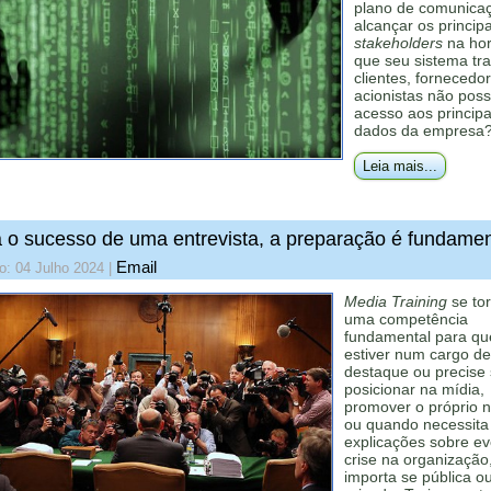
plano de comunica
alcançar os principa
stakeholders
na ho
que seu sistema tra
clientes, fornecedo
acionistas não pos
acesso aos principa
dados da empresa
Leia mais...
 o sucesso de uma entrevista, a preparação é fundamen
Email
o: 04 Julho 2024
|
Media Training
se to
uma competência
fundamental para q
estiver num cargo de
destaque ou precise
posicionar na mídia,
promover o próprio 
ou quando necessita
explicações sobre ev
crise na organização
importa se pública o