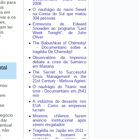
ção para
2008
is
O naufrágio do navio Sewol
ra em
na Coreia do Sul que matou
var e os
304 pessoas
res,
Entrevista de Edward
sam ter
Snowden ao programa "Last
is
Week Tonight", de John
?
Oliver
The Babushkas of Chernobyl
- Documentário sobre a
tragédia De Chernobyl
Observatório da Imprensa
debate a crise da Samarco
em Mariana
tal
The Secret to Successful
Crisis Management in the
21st Century - Melissa Agnes
rnou
O naufrágio do Titanic real
time - Documentário em 2h41
uem
min
A indústria do desastre nos
 se
EUA - Como as empresas
lucram
negócio
Mineiros chilenos fazem
 dar
anúncio institucional após
serem resgatados
entual
, não
Tragédia no Japão em 2011 -
u
Terremoto, tsunami e