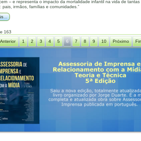
em – e representa o impacto da mortalidade infantil na vida de tantas
 pais, irmãos, famílias e comunidades.”
is...
de 163
Anterior
1
2
3
4
5
6
7
8
9
10
Próximo
Fi