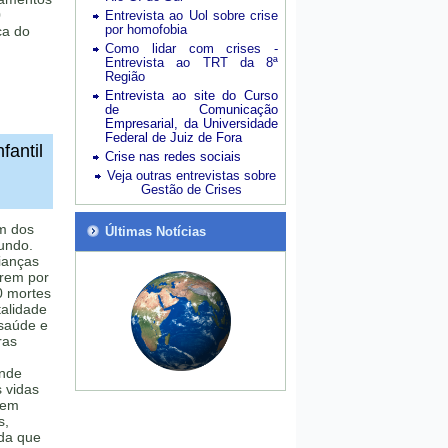
0
Entrevista ao Uol sobre crise
por homofobia
ca do
Como lidar com crises -
Entrevista ao TRT da 8ª
Região
Entrevista ao site do Curso
de Comunicação
Empresarial, da Universidade
Federal de Juiz de Fora
fantil
Crise nas redes sociais
Veja outras entrevistas sobre
Gestão de Crises
um dos
Últimas Notícias
undo.
ianças
rem por
0 mortes
talidade
saúde e
ras
ande
 vidas
rem
s,
da que