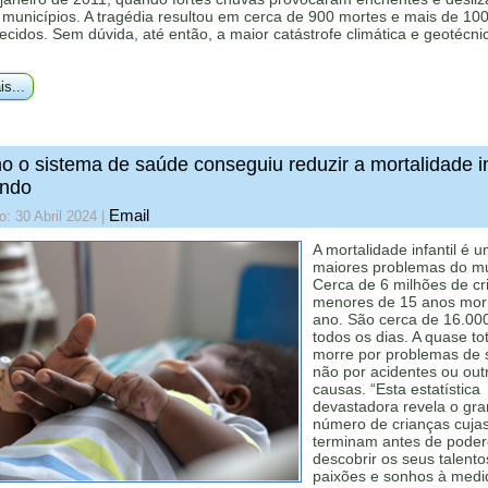
municípios. A tragédia resultou em cerca de 900 mortes e mais de 10
cidos. Sem dúvida, até então, a maior catástrofe climática e geotécni
is...
 o sistema de saúde conseguiu reduzir a mortalidade in
ndo
Email
o: 30 Abril 2024
|
A mortalidade infantil é 
maiores problemas do m
Cerca de 6 milhões de cr
menores de 15 anos mor
ano. São cerca de 16.00
todos os dias. A quase to
morre por problemas de 
não por acidentes ou out
causas. “Esta estatística
devastadora revela o gr
número de crianças cujas
terminam antes de pode
descobrir os seus talento
paixões e sonhos à medi