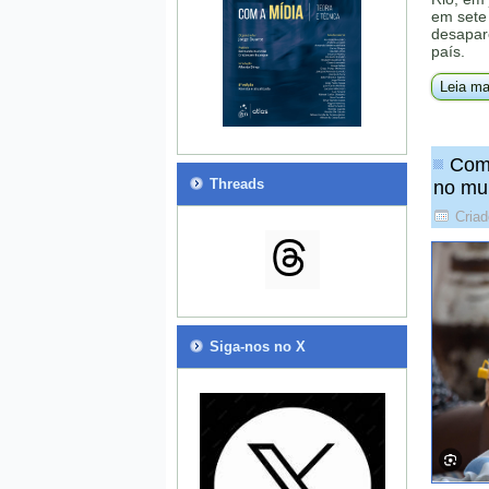
em sete 
desapare
país.
Leia ma
Como
Threads
no mu
Criad
Siga-nos no X