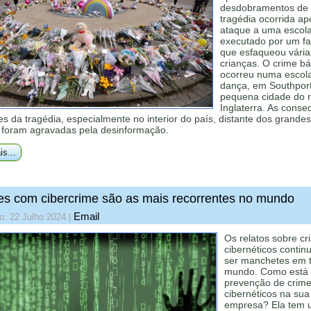
desdobramentos de
tragédia ocorrida a
ataque a uma escola
executado por um fa
que esfaqueou vária
crianças. O crime b
ocorreu numa escol
dança, em Southport
pequena cidade do n
Inglaterra. As conse
s da tragédia, especialmente no interior do país, distante dos grandes
, foram agravadas pela desinformação.
is...
es com cibercrime são as mais recorrentes no mundo
Email
o: 22 Julho 2024
|
Os relatos sobre cr
cibernéticos conti
ser manchetes em 
mundo. Como está
prevenção de crim
cibernéticos na sua
empresa? Ela tem