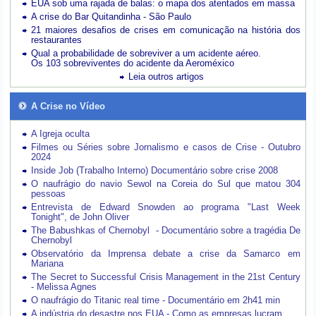
EUA sob uma rajada de balas: o mapa dos atentados em massa
A crise do Bar Quitandinha - São Paulo
21 maiores desafios de crises em comunicação na história dos
restaurantes
Qual a probabilidade de sobreviver a um acidente aéreo.
Os 103 sobreviventes do acidente da Aeroméxico
Leia outros artigos
A Crise no Vídeo
A Igreja oculta
Filmes ou Séries sobre Jornalismo e casos de Crise - Outubro
2024
Inside Job (Trabalho Interno) Documentário sobre crise 2008
O naufrágio do navio Sewol na Coreia do Sul que matou 304
pessoas
Entrevista de Edward Snowden ao programa "Last Week
Tonight", de John Oliver
The Babushkas of Chernobyl - Documentário sobre a tragédia De
Chernobyl
Observatório da Imprensa debate a crise da Samarco em
Mariana
The Secret to Successful Crisis Management in the 21st Century
- Melissa Agnes
O naufrágio do Titanic real time - Documentário em 2h41 min
A indústria do desastre nos EUA - Como as empresas lucram