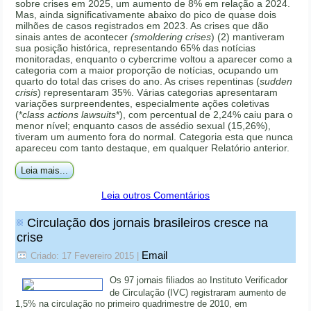
sobre crises em 2025, um aumento de 8% em relação a 2024.
Mas, ainda significativamente abaixo do pico de quase dois
milhões de casos registrados em 2023. As crises que dão
sinais antes de acontecer
(smoldering crises
) (2) mantiveram
sua posição histórica, representando 65% das notícias
monitoradas, enquanto o cybercrime voltou a aparecer como a
categoria com a maior proporção de notícias, ocupando um
quarto do total das crises do ano. As crises repentinas (
sudden
crisis
) representaram 35%. Várias categorias apresentaram
variações surpreendentes, especialmente ações coletivas
(*
class actions lawsuits
*), com percentual de 2,24% caiu para o
menor nível; enquanto casos de assédio sexual (15,26%),
tiveram um aumento fora do normal. Categoria esta que nunca
apareceu com tanto destaque, em qualquer Relatório anterior.
Leia mais...
Leia outros Comentários
Circulação dos jornais brasileiros cresce na
crise
Email
Criado: 17 Fevereiro 2015
|
Os 97 jornais filiados ao Instituto Verificador
de Circulação (IVC) registraram aumento de
1,5% na circulação no primeiro quadrimestre de 2010, em