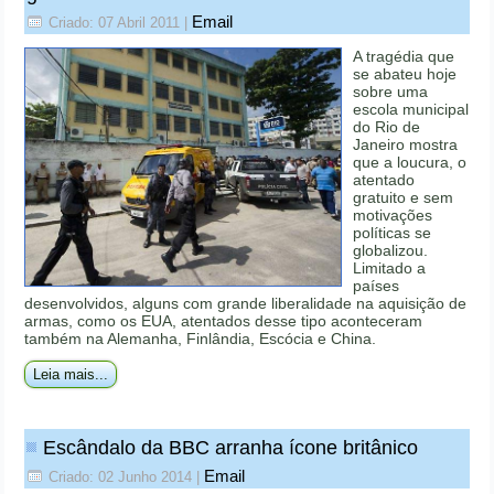
Email
Criado: 07 Abril 2011
|
A tragédia que
se abateu hoje
sobre uma
escola municipal
do Rio de
Janeiro mostra
que a loucura, o
atentado
gratuito e sem
motivações
políticas se
globalizou.
Limitado a
países
desenvolvidos, alguns com grande liberalidade na aquisição de
armas, como os EUA, atentados desse tipo aconteceram
também na Alemanha, Finlândia, Escócia e China.
Leia mais...
Escândalo da BBC arranha ícone britânico
Email
Criado: 02 Junho 2014
|