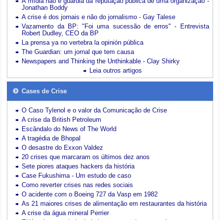
A mídia não é guardiã da reputação pública de uma organização -
Jonathan Boddy
A crise é dos jornais e não do jornalismo - Gay Talese
Vazamento da BP: "Foi uma sucessão de erros" - Entrevista
Robert Dudley, CEO da BP
La prensa ya no vertebra la opinión pública
The Guardian: um jornal que tem causa
Newspapers and Thinking the Unthinkable - Clay Shirky
Leia outros artigos
Cases de Crise
O Caso Tylenol e o valor da Comunicação de Crise
A crise da British Petroleum
Escândalo do News of The World
A tragédia de Bhopal
O desastre do Exxon Valdez
20 crises que marcaram os últimos dez anos
Sete piores ataques hackers da história
Case Fukushima - Um estudo de caso
Como reverter crises nas redes sociais
O acidente com o Boeing 727 da Vasp em 1982
As 21 maiores crises de alimentação em restaurantes da história
A crise da água mineral Perrier