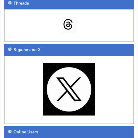
Threads
Siga-nos no X
Online Users