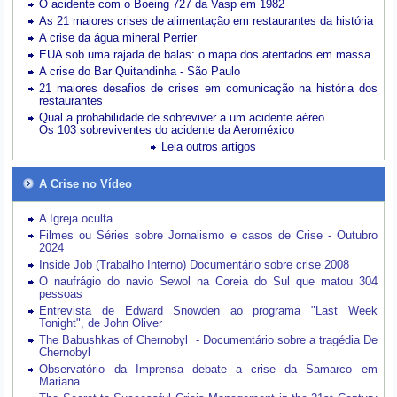
O acidente com o Boeing 727 da Vasp em 1982
As 21 maiores crises de alimentação em restaurantes da história
A crise da água mineral Perrier
EUA sob uma rajada de balas: o mapa dos atentados em massa
A crise do Bar Quitandinha - São Paulo
21 maiores desafios de crises em comunicação na história dos
restaurantes
Qual a probabilidade de sobreviver a um acidente aéreo.
Os 103 sobreviventes do acidente da Aeroméxico
Leia outros artigos
A Crise no Vídeo
A Igreja oculta
Filmes ou Séries sobre Jornalismo e casos de Crise - Outubro
2024
Inside Job (Trabalho Interno) Documentário sobre crise 2008
O naufrágio do navio Sewol na Coreia do Sul que matou 304
pessoas
Entrevista de Edward Snowden ao programa "Last Week
Tonight", de John Oliver
The Babushkas of Chernobyl - Documentário sobre a tragédia De
Chernobyl
Observatório da Imprensa debate a crise da Samarco em
Mariana