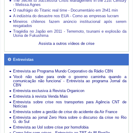
The Secret to Successful Crisis Management in the 21st Century
- Melissa Agnes
O naufrágio do Titanic real time - Documentário em 2h41 min
A indústria do desastre nos EUA - Como as empresas lucram
Mineiros chilenos fazem anúncio institucional após serem
resgatados
Tragédia no Japão em 2011 - Terremoto, tsunami e explosão da
Usina de Fukushima
Assista a outros vídeos de crise
Entrevistas
Entrevista ao Programa Mundo Corporativo da Rádio CBN
'Você não sabe para onde o governo caminha quando a
comunicação não funciona' - Entrevista ao programa Jornal da
CBN
Entrevista exclusiva à Revista Organicon
Entrevista à revista Venda Mais
Entrevista sobre crise nos transportes para Agência CNT de
Notícias
Entrevista sobre a gestão de crise do acidente da Air France
Entrevista ao jornal Zero Hora sobre o discurso da crise no Rio
G. do Sul
Entrevista ao Uol sobre crise por homofobia
Como lidar com crises - Entrevista ao TRT da 8ª Região