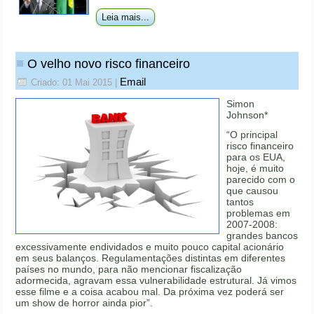
Leia mais...
O velho novo risco financeiro
Email
Criado: 01 Mai 2015
|
Simon
Johnson*
“O principal
risco financeiro
para os EUA,
hoje, é muito
parecido com o
que causou
tantos
problemas em
2007-2008:
grandes bancos
excessivamente endividados e muito pouco capital acionário
em seus balanços. Regulamentações distintas em diferentes
países no mundo, para não mencionar fiscalização
adormecida, agravam essa vulnerabilidade estrutural. Já vimos
esse filme e a coisa acabou mal. Da próxima vez poderá ser
um show de horror ainda pior”.