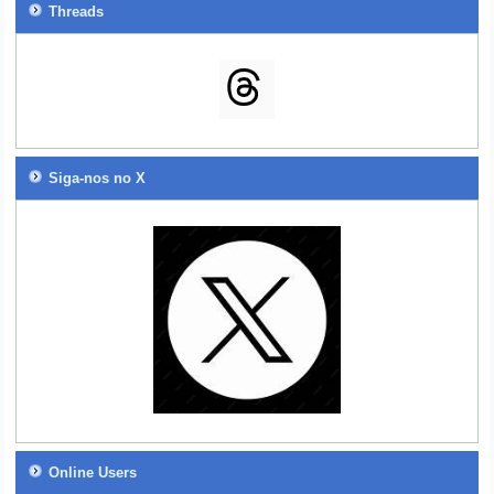
Threads
Siga-nos no X
Online Users