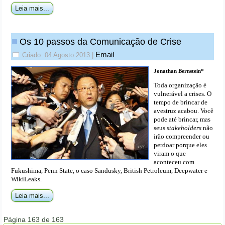
Leia mais...
Os 10 passos da Comunicação de Crise
Email
Criado: 04 Agosto 2013
|
Jonathan Bernstein*
Toda organização é
vulnerável a crises. O
tempo de brincar de
avestruz acabou. Você
pode até brincar, mas
seus
stakeholders
não
irão compreender ou
perdoar porque eles
viram o que
aconteceu com
Fukushima, Penn State, o caso Sandusky, British Petroleum, Deepwater e
WikiLeaks.
Leia mais...
Página 163 de 163