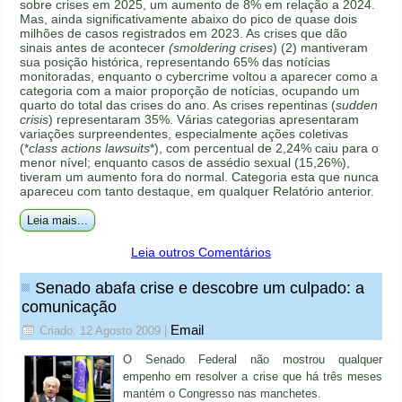
sobre crises em 2025, um aumento de 8% em relação a 2024.
Mas, ainda significativamente abaixo do pico de quase dois
milhões de casos registrados em 2023. As crises que dão
sinais antes de acontecer
(smoldering crises
) (2) mantiveram
sua posição histórica, representando 65% das notícias
monitoradas, enquanto o cybercrime voltou a aparecer como a
categoria com a maior proporção de notícias, ocupando um
quarto do total das crises do ano. As crises repentinas (
sudden
crisis
) representaram 35%. Várias categorias apresentaram
variações surpreendentes, especialmente ações coletivas
(*
class actions lawsuits
*), com percentual de 2,24% caiu para o
menor nível; enquanto casos de assédio sexual (15,26%),
tiveram um aumento fora do normal. Categoria esta que nunca
apareceu com tanto destaque, em qualquer Relatório anterior.
Leia mais...
Leia outros Comentários
Senado abafa crise e descobre um culpado: a
comunicação
Email
Criado: 12 Agosto 2009
|
O Senado Federal não mostrou qualquer
empenho em resolver a crise que há três meses
mantém o Congresso nas manchetes.