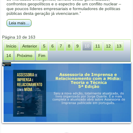
confrontos geopolíticos e o espectro de um conflito nuclear –
que poucos líderes empresariais e formuladores de políticas
públicas desta geração já vivenciaram.”
Leia mais...
Página 10 de 163
Início
Anterior
5
6
7
8
9
10
11
12
13
14
Próximo
Fim