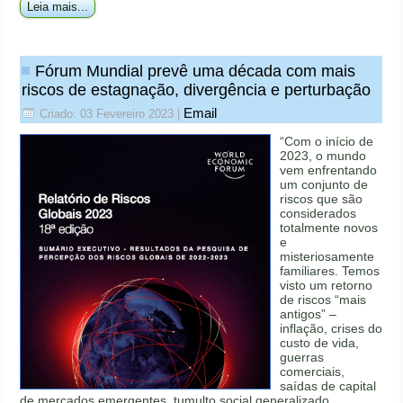
Leia mais...
Fórum Mundial prevê uma década com mais
riscos de estagnação, divergência e perturbação
Email
Criado: 03 Fevereiro 2023
|
“Com o início de
2023, o mundo
vem enfrentando
um conjunto de
riscos que são
considerados
totalmente novos
e
misteriosamente
familiares. Temos
visto um retorno
de riscos “mais
antigos” –
inflação, crises do
custo de vida,
guerras
comerciais,
saídas de capital
de mercados emergentes, tumulto social generalizado,