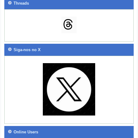
Threads
Siga-nos no X
Online Users