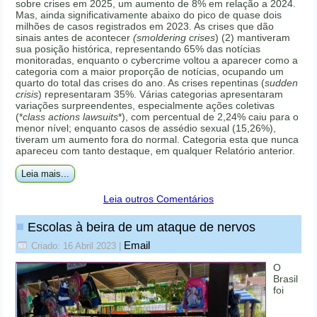
sobre crises em 2025, um aumento de 8% em relação a 2024.
Mas, ainda significativamente abaixo do pico de quase dois
milhões de casos registrados em 2023. As crises que dão
sinais antes de acontecer
(smoldering crises
) (2) mantiveram
sua posição histórica, representando 65% das notícias
monitoradas, enquanto o cybercrime voltou a aparecer como a
categoria com a maior proporção de notícias, ocupando um
quarto do total das crises do ano. As crises repentinas (
sudden
crisis
) representaram 35%. Várias categorias apresentaram
variações surpreendentes, especialmente ações coletivas
(*
class actions lawsuits
*), com percentual de 2,24% caiu para o
menor nível; enquanto casos de assédio sexual (15,26%),
tiveram um aumento fora do normal. Categoria esta que nunca
apareceu com tanto destaque, em qualquer Relatório anterior.
Leia mais...
Leia outros Comentários
Escolas à beira de um ataque de nervos
Email
Criado: 16 Abril 2023
|
O
Brasil
foi