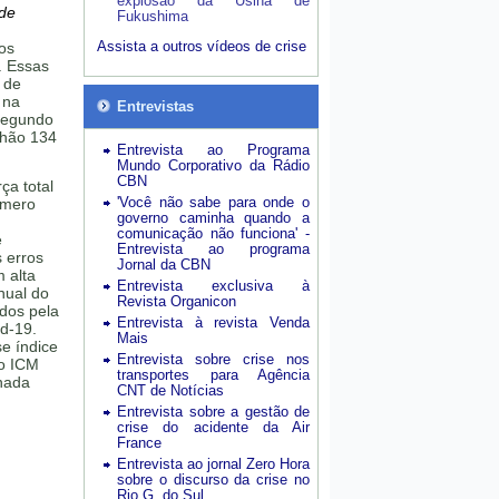
explosão da Usina de
 de
Fukushima
Assista a outros vídeos de crise
os
. Essas
 de
 na
Entrevistas
segundo
lhão 134
Entrevista ao Programa
Mundo Corporativo da Rádio
CBN
ça total
'Você não sabe para onde o
úmero
governo caminha quando a
comunicação não funciona' -
e
Entrevista ao programa
 erros
Jornal da CBN
 alta
Entrevista exclusiva à
nual do
Revista Organicon
dos pela
Entrevista à revista Venda
id-19.
Mais
e índice
Entrevista sobre crise nos
 o ICM
transportes para Agência
onada
CNT de Notícias
Entrevista sobre a gestão de
crise do acidente da Air
France
Entrevista ao jornal Zero Hora
sobre o discurso da crise no
Rio G. do Sul