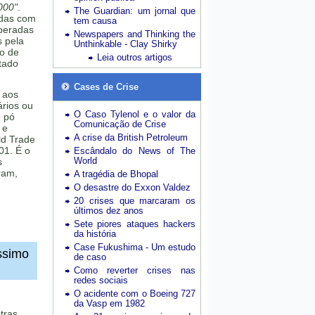
000"
.
The Guardian: um jornal que
adas com
tem causa
iberadas
Newspapers and Thinking the
 pela
Unthinkable - Clay Shirky
 o de
Leia outros artigos
ntado
Cases de Crise
 aos
ários ou
O Caso Tylenol e o valor da
o pó
Comunicação de Crise
 e
A crise da British Petroleum
ld Trade
01. É o
Escândalo do News of The
World
s
ram,
A tragédia de Bhopal
O desastre do Exxon Valdez
20 crises que marcaram os
últimos dez anos
Sete piores ataques hackers
da história
Case Fukushima - Um estudo
ssimo
de caso
Como reverter crises nas
redes sociais
O acidente com o Boeing 727
da Vasp em 1982
tras