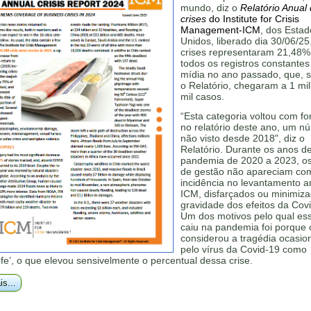
mundo, diz o
Relatório Anual
crises
do Institute for Crisis
Management-ICM
, dos Estad
Unidos, liberado dia 30/06/25
crises representaram 21,48%
todos os registros constantes
mídia no ano passado, que, 
o Relatório, chegaram a 1 mi
mil casos.
“Esta categoria voltou com for
no relatório deste ano, um n
não visto desde 2018", diz o
Relatório. Durante os anos d
pandemia de 2020 a 2023, os
de gestão não apareciam com
incidência no levantamento a
ICM, disfarçados ou minimiza
gravidade dos efeitos da Cov
Um dos motivos pelo qual ess
caiu na pandemia foi porque
considerou a tragédia ocasi
pelo vírus da Covid-19 como
ofe’, o que elevou sensivelmente o percentual dessa crise.
is...