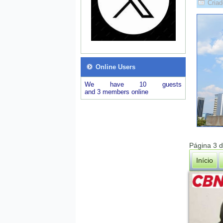
Criad
Online Users
We have 10 guests
and 3 members online
Página 3 
Início