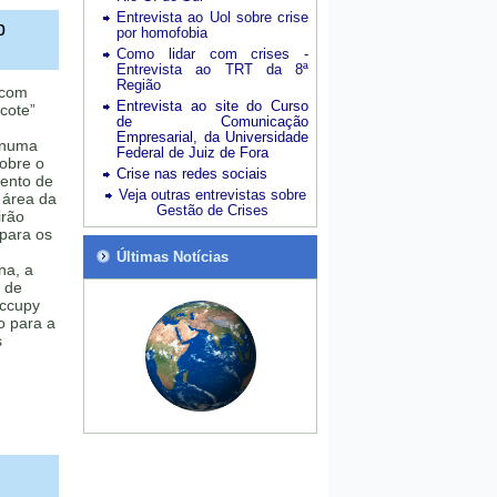
Entrevista ao Uol sobre crise
p
por homofobia
Como lidar com crises -
Entrevista ao TRT da 8ª
Região
 com
Entrevista ao site do Curso
cote”
de Comunicação
Empresarial, da Universidade
 numa
Federal de Juiz de Fora
sobre o
Crise nas redes sociais
mento de
Veja outras entrevistas sobre
 área da
Gestão de Crises
irão
 para os
Últimas Notícias
na, a
 de
Occupy
o para a
s