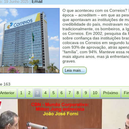
Email
o: 19 Junho 2025
|
O que aconteceu com os Correios?
época – acreditem – em que as pes
que apontavam as instituições de m
credibilidade do país, mostravam no
tradicionalmente, os bombeiros, a Ig
os Correios. Em 2002, pesquisa da
sobre confiança das instituições bras
colocava os Correios em segundo lu
com 93% de aprovação, atrás apen
“família”, com 94%. Manteve essa r
mais alguns anos, mas já enfrentand
graves.
Leia mais...
de 163
Anterior
1
2
3
4
5
6
7
8
9
10
Próximo
Fi