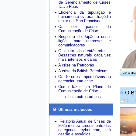
de Gerenciamento de Crises
Dave Roos
Eficiência da tripulação e
treinamento evitaram tragédia
maior em San Francisco
Os dez passos da
Comunicação de Crise
Resposta do Japão à crise:
lições para empresas e
comunicadores
O custo das catástrofes -
Desastres naturais cada vez
mais intensos e caros
A crise na Petrobrás
A crise da British Petroleum
Leia ma
Os 10 erros imperdoáveis ao
gerenciar uma crise
Como fazer um Plano de
Comunicação de Crise
O Br
Leia outros artigos
Criad
Últimas inclusões
Relatório Anual de Crises de
2025 mostra crescimento das
categorias cybercrime, má
gestão e assédios