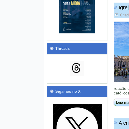
Igre
Criad
Threads
reação d
Siga-nos no X
católico
Leia ma
A cr