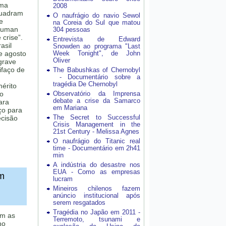
ema
2008
quadram
O naufrágio do navio Sewol
e
na Coreia do Sul que matou
auman
304 pessoas
crise”.
Entrevista de Edward
asil
Snowden ao programa "Last
e agosto
Week Tonight", de John
Oliver
grave
ifaço de
The Babushkas of Chernobyl
- Documentário sobre a
tragédia De Chernobyl
mérito
ao
Observatório da Imprensa
debate a crise da Samarco
ara
em Mariana
ço para
The Secret to Successful
ecisão
Crisis Management in the
21st Century - Melissa Agnes
O naufrágio do Titanic real
time - Documentário em 2h41
min
A indústria do desastre nos
EUA - Como as empresas
em
lucram
Mineiros chilenos fazem
anúncio institucional após
serem resgatados
Tragédia no Japão em 2011 -
am as
Terremoto, tsunami e
no