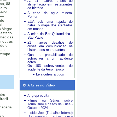
As 21 maiores crises de
imo, 88
alimentação em restaurantes
leiro
da história
aior
A crise da água mineral
r —
Perrier
 de
EUA sob uma rajada de
l
balas: o mapa dos atentados
 Alegre.
em massa
 “estado
A crise do Bar Quitandinha -
 medidas
São Paulo
m outras
21 maiores desafios de
udo o
crises em comunicação na
mas o
história dos restaurantes
 tempo.
Qual a probabilidade de
sobreviver a um acidente
aéreo.
Os 103 sobreviventes do
acidente da Aeroméxico
Leia outros artigos
A Crise no Vídeo
tro
A Igreja oculta
rasil
Filmes ou Séries sobre
Jornalismo e casos de Crise -
aneceria
Outubro 2024
Inside Job (Trabalho Interno)
de um
Documentário sobre crise