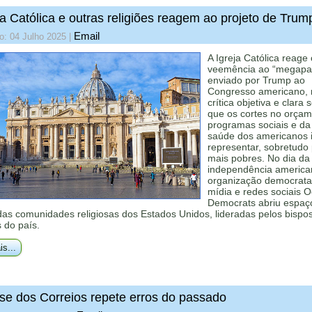
ja Católica e outras religiões reagem ao projeto de Trum
Email
o: 04 Julho 2025
|
A Igreja Católica reage
veemência ao “megapa
enviado por Trump ao
Congresso americano,
crítica objetiva e clara 
que os cortes no orça
programas sociais e da
saúde dos americanos 
representar, sobretudo
mais pobres. No dia da
independência america
organização democrata
mídia e redes sociais 
Democrats abriu espaç
as comunidades religiosas dos Estados Unidos, lideradas pelos bispo
s do país.
is...
ise dos Correios repete erros do passado