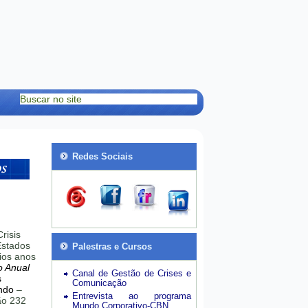
Redes Sociais
risis
stados
Palestras e Cursos
ios anos
o Anual
Canal de Gestão de Crises e
s
Comunicação
ndo
–
Entrevista ao programa
hão 232
Mundo Corporativo-CBN