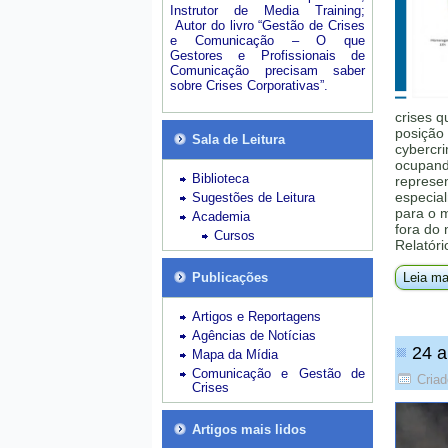
Instrutor de Media Training;
Autor do livro “Gestão de Crises
e Comunicação – O que
Gestores e Profissionais de
Comunicação precisam saber
sobre Crises Corporativas”.
crises q
posição 
Sala de Leitura
cybercri
ocupando
Biblioteca
represe
especial
Sugestões de Leitura
para o 
Academia
fora do
Cursos
Relatóri
Publicações
Leia ma
Artigos e Reportagens
Agências de Notícias
24 a
Mapa da Mídia
Comunicação e Gestão de
Cria
Crises
Artigos mais lidos