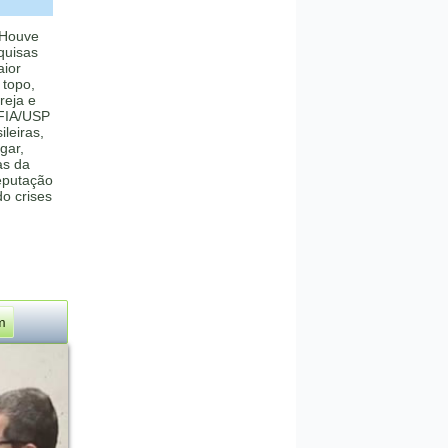
 Houve
quisas
aior
 topo,
reja e
 FIA/USP
ileiras,
gar,
as da
eputação
o crises
m