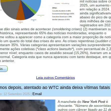
mil notícias sobre c
2025, um aumento
em relação a 2024.
ainda significativa
abaixo do pico de 
dois milhões de ca
registrados em 202
ue dão sinais antes de acontecer
(smoldering crises
) (2) mantiveram s
histórica, representando 65% das notícias monitoradas, enquanto o
me voltou a aparecer como a categoria com a maior proporção de notí
 um quarto do total das crises do ano. As crises repentinas (
sudden cr
ntaram 35%. Várias categorias apresentaram variações surpreendente
mente ações coletivas (*
class actions lawsuits
*), com percentual de 2,
menor nível; enquanto casos de assédio sexual (15,26%), tiveram um 
 normal. Categoria esta que nunca apareceu com tanto destaque, em q
o anterior.
is...
Leia outros Comentários
nos depois, atentado ao WTC ainda deixa vítimas fatais
Email
do: 12 Setembro 2025
|
A manchete do
New York Post
é
chocante. "
Número de socorristas
outros com câncer ligado ao 11 d