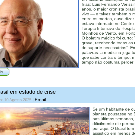
frias: Luis Fernando Veriss
anos, o maior cronista brasi
vivo — e talvez também o m
entre os mortos, ouso dize
estava internado no Centro
Terapia Intensiva do Hospita
Moinhos de Vento, em Porto
O boletim médico foi curto:
grave, recebendo todas as
de suporte necessárias”. E
palavras: a medicina joga t
que sabe contra o tempo, 
tempo não costuma perder
is...
asil em estado de crise
Email
o: 10 Agosto 2025
|
Se um habitante de ou
planeta pousasse no B
nas últimas semanas,
dificilmente ele perm
por aqui. O Brasil tem
assistido em menos 