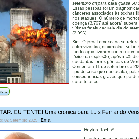
setembro dispara para quase 50.
Essas pessoas foram diagnostic
cânceres associados às toxinas l
nos ataques. O número de mortos
doença (3.767 até agora) supera
vítimas fatais daquele dia do ate
(2.996).
Sim. O jornal americano se refere
sobreviventes, socorristas, volunt
feridos que tiveram contato com 
tóxico da explosão, após incêndio
queda das torres gêmeas do Wor
Center, em 11 de setembro de 20
tipo de crise que não acaba, pela
consequências graves que perdu
durante anos.
is...
TAR, EU TENTEI Uma crônica para Luis Fernando Veri
Email
do: 02 Setembro 2025
|
Hayton Rocha*
O noticiário estampou em le