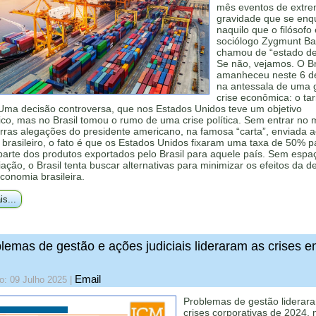
mês eventos de extr
gravidade que se en
naquilo que o filósofo 
sociólogo Zygmunt B
chamou de “estado de 
Se não, vejamos. O Br
amanheceu neste 6 d
na antessala de uma 
crise econômica: o tar
Uma decisão controversa, que nos Estados Unidos teve um objetivo
o, mas no Brasil tomou o rumo de uma crise política. Sem entrar no 
rras alegações do presidente americano, na famosa “carta”, enviada 
brasileiro, o fato é que os Estados Unidos fixaram uma taxa de 50% p
parte dos produtos exportados pelo Brasil para aquele país. Sem espa
ação, o Brasil tenta buscar alternativas para minimizar os efeitos da d
conomia brasileira.
is...
lemas de gestão e ações judiciais lideraram as crises 
Email
o: 09 Julho 2025
|
Problemas de gestão liderar
crises corporativas de 2024, 