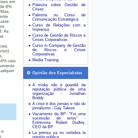
rises em
Palestra sobre Gestão de
 de 8%
Crises
 Mas,
Palestra ou Curso de
mente
Comunicação Estratégica
quase
Curso de Relações com a
sos
Imprensa
3. As
Curso de Gestão de Riscos e
ua
Crises Corporativas
Curso in Company de Gestão
cias,
de Riscos e Crises
isis
)
Corporativas
s,
Media Training
24% caiu
aumento
ualquer
Opinião dos Especialistas
A mídia não é guardiã da
reputação pública de uma
organização - Jonathan
Boddy
A crise é dos jornais e não do
jornalismo - Gay Talese
Vazamento da BP: "Foi uma
sucessão de erros" -
Entrevista Robert Dudley,
CEO da BP
 e
La prensa ya no vertebra la
e
opinión pública