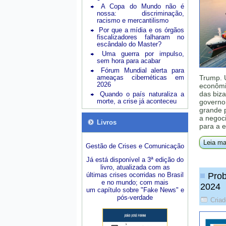
A Copa do Mundo não é
nossa: discriminação,
racismo e mercantilismo
Por que a mídia e os órgãos
fiscalizadores falharam no
escândalo do Master?
Uma guerra por impulso,
sem hora para acabar
Fórum Mundial alerta para
ameaças cibernéticas em
Trump. 
2026
econômic
das biza
Quando o país naturaliza a
morte, a crise já aconteceu
governo 
grande 
a negoci
Livros
para a e
Leia ma
Gestão de Crises e Comunicação
Já está disponível a 3ª edição do
livro, atualizada com as
últimas crises ocorridas no Brasil
Prob
e no mundo; com mais
2024
um capítulo sobre "Fake News" e
pós-verdade
Criad