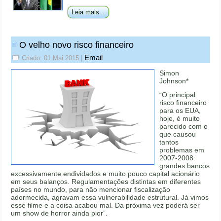
Leia mais...
O velho novo risco financeiro
Email
Criado: 01 Mai 2015
|
Simon
Johnson*
“O principal
risco financeiro
para os EUA,
hoje, é muito
parecido com o
que causou
tantos
problemas em
2007-2008:
grandes bancos
excessivamente endividados e muito pouco capital acionário
em seus balanços. Regulamentações distintas em diferentes
países no mundo, para não mencionar fiscalização
adormecida, agravam essa vulnerabilidade estrutural. Já vimos
esse filme e a coisa acabou mal. Da próxima vez poderá ser
um show de horror ainda pior”.