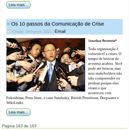
Leia mais...
Os 10 passos da Comunicação de Crise
Email
Criado: 04 Agosto 2013
|
Jonathan Bernstein*
Toda organização é
vulnerável a crises. O
tempo de brincar de
avestruz acabou. Você
pode até brincar, mas
seus
stakeholders
não
irão compreender ou
perdoar porque eles
viram o que
aconteceu com
Fukushima, Penn State, o caso Sandusky, British Petroleum, Deepwater e
WikiLeaks.
Leia mais...
Página 163 de 163