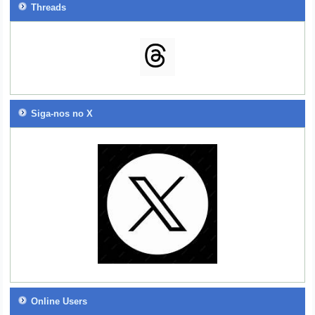
Threads
Siga-nos no X
Online Users