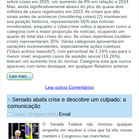
sobre crises em 2025, um aumento de 8% em relação a 2024.
Mas, ainda significativamente abaixo do pico de quase dois
milhões de casos registrados em 2023. As crises que dão
sinais antes de acontecer
(smoldering crises
) (2) mantiveram
sua posição histórica, representando 65% das notícias
monitoradas, enquanto o cybercrime voltou a aparecer como a
categoria com a maior proporção de notícias, ocupando um
quarto do total das crises do ano. As crises repentinas (
sudden
crisis
) representaram 35%. Várias categorias apresentaram
variações surpreendentes, especialmente ações coletivas
(*
class actions lawsuits
*), com percentual de 2,24% caiu para o
menor nível; enquanto casos de assédio sexual (15,26%),
tiveram um aumento fora do normal. Categoria esta que nunca
apareceu com tanto destaque, em qualquer Relatório anterior.
Leia mais...
Leia outros Comentários
Senado abafa crise e descobre um culpado: a
comunicação
Email
Criado: 12 Agosto 2009
|
O Senado Federal não mostrou qualquer
empenho em resolver a crise que há três meses
mantém o Congresso nas manchetes.