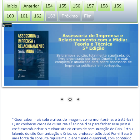
Início
Anterior
154
155
156
157
158
159
160
161
162
163
Próximo
Fim