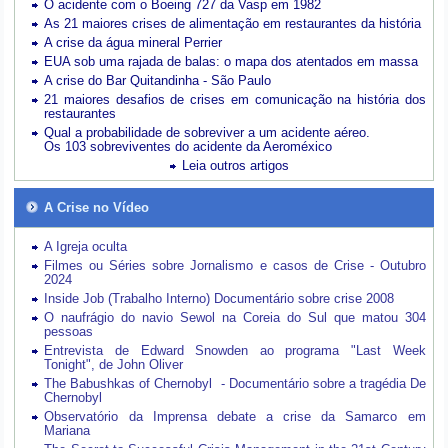
O acidente com o Boeing 727 da Vasp em 1982
As 21 maiores crises de alimentação em restaurantes da história
A crise da água mineral Perrier
EUA sob uma rajada de balas: o mapa dos atentados em massa
A crise do Bar Quitandinha - São Paulo
21 maiores desafios de crises em comunicação na história dos
restaurantes
Qual a probabilidade de sobreviver a um acidente aéreo.
Os 103 sobreviventes do acidente da Aeroméxico
Leia outros artigos
A Crise no Vídeo
A Igreja oculta
Filmes ou Séries sobre Jornalismo e casos de Crise - Outubro
2024
Inside Job (Trabalho Interno) Documentário sobre crise 2008
O naufrágio do navio Sewol na Coreia do Sul que matou 304
pessoas
Entrevista de Edward Snowden ao programa "Last Week
Tonight", de John Oliver
The Babushkas of Chernobyl - Documentário sobre a tragédia De
Chernobyl
Observatório da Imprensa debate a crise da Samarco em
Mariana