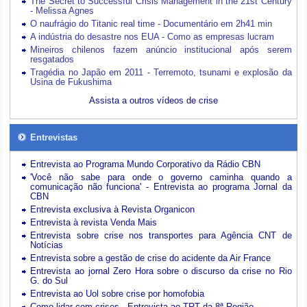
The Secret to Successful Crisis Management in the 21st Century
- Melissa Agnes
O naufrágio do Titanic real time - Documentário em 2h41 min
A indústria do desastre nos EUA - Como as empresas lucram
Mineiros chilenos fazem anúncio institucional após serem
resgatados
Tragédia no Japão em 2011 - Terremoto, tsunami e explosão da
Usina de Fukushima
Assista a outros vídeos de crise
Entrevistas
Entrevista ao Programa Mundo Corporativo da Rádio CBN
'Você não sabe para onde o governo caminha quando a
comunicação não funciona' - Entrevista ao programa Jornal da
CBN
Entrevista exclusiva à Revista Organicon
Entrevista à revista Venda Mais
Entrevista sobre crise nos transportes para Agência CNT de
Notícias
Entrevista sobre a gestão de crise do acidente da Air France
Entrevista ao jornal Zero Hora sobre o discurso da crise no Rio
G. do Sul
Entrevista ao Uol sobre crise por homofobia
Como lidar com crises - Entrevista ao TRT da 8ª Região