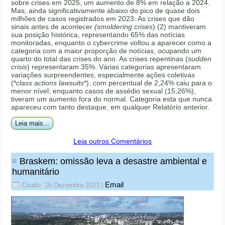
sobre crises em 2025, um aumento de 8% em relação a 2024.
Mas, ainda significativamente abaixo do pico de quase dois
milhões de casos registrados em 2023. As crises que dão
sinais antes de acontecer
(smoldering crises
) (2) mantiveram
sua posição histórica, representando 65% das notícias
monitoradas, enquanto o cybercrime voltou a aparecer como a
categoria com a maior proporção de notícias, ocupando um
quarto do total das crises do ano. As crises repentinas (
sudden
crisis
) representaram 35%. Várias categorias apresentaram
variações surpreendentes, especialmente ações coletivas
(*
class actions lawsuits
*), com percentual de 2,24% caiu para o
menor nível; enquanto casos de assédio sexual (15,26%),
tiveram um aumento fora do normal. Categoria esta que nunca
apareceu com tanto destaque, em qualquer Relatório anterior.
Leia mais...
Leia outros Comentários
Braskem: omissão leva a desastre ambiental e
humanitário
Email
Criado: 16 Dezembro 2023
|