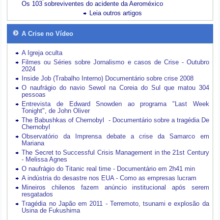
Os 103 sobreviventes do acidente da Aeroméxico
Leia outros artigos
A Crise no Vídeo
A Igreja oculta
Filmes ou Séries sobre Jornalismo e casos de Crise - Outubro
2024
Inside Job (Trabalho Interno) Documentário sobre crise 2008
O naufrágio do navio Sewol na Coreia do Sul que matou 304
pessoas
Entrevista de Edward Snowden ao programa "Last Week
Tonight", de John Oliver
The Babushkas of Chernobyl - Documentário sobre a tragédia De
Chernobyl
Observatório da Imprensa debate a crise da Samarco em
Mariana
The Secret to Successful Crisis Management in the 21st Century
- Melissa Agnes
O naufrágio do Titanic real time - Documentário em 2h41 min
A indústria do desastre nos EUA - Como as empresas lucram
Mineiros chilenos fazem anúncio institucional após serem
resgatados
Tragédia no Japão em 2011 - Terremoto, tsunami e explosão da
Usina de Fukushima