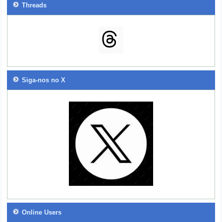
Threads
Siga-nos no X
Online Users