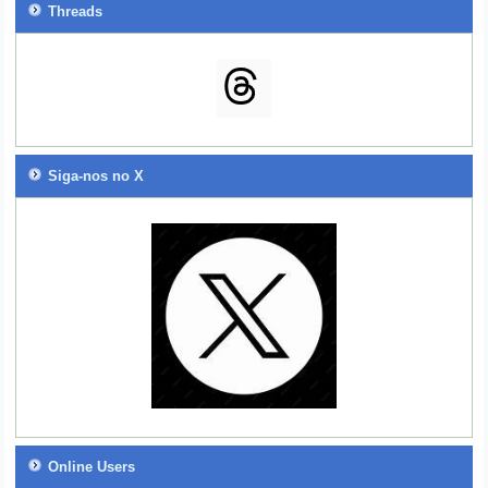
Threads
Siga-nos no X
Online Users