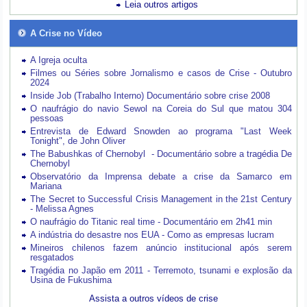
Leia outros artigos
A Crise no Vídeo
A Igreja oculta
Filmes ou Séries sobre Jornalismo e casos de Crise - Outubro
2024
Inside Job (Trabalho Interno) Documentário sobre crise 2008
O naufrágio do navio Sewol na Coreia do Sul que matou 304
pessoas
Entrevista de Edward Snowden ao programa "Last Week
Tonight", de John Oliver
The Babushkas of Chernobyl - Documentário sobre a tragédia De
Chernobyl
Observatório da Imprensa debate a crise da Samarco em
Mariana
The Secret to Successful Crisis Management in the 21st Century
- Melissa Agnes
O naufrágio do Titanic real time - Documentário em 2h41 min
A indústria do desastre nos EUA - Como as empresas lucram
Mineiros chilenos fazem anúncio institucional após serem
resgatados
Tragédia no Japão em 2011 - Terremoto, tsunami e explosão da
Usina de Fukushima
Assista a outros vídeos de crise