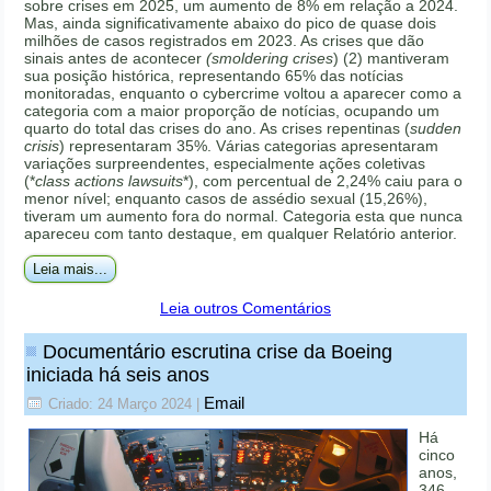
sobre crises em 2025, um aumento de 8% em relação a 2024.
Mas, ainda significativamente abaixo do pico de quase dois
milhões de casos registrados em 2023. As crises que dão
sinais antes de acontecer
(smoldering crises
) (2) mantiveram
sua posição histórica, representando 65% das notícias
monitoradas, enquanto o cybercrime voltou a aparecer como a
categoria com a maior proporção de notícias, ocupando um
quarto do total das crises do ano. As crises repentinas (
sudden
crisis
) representaram 35%. Várias categorias apresentaram
variações surpreendentes, especialmente ações coletivas
(*
class actions lawsuits
*), com percentual de 2,24% caiu para o
menor nível; enquanto casos de assédio sexual (15,26%),
tiveram um aumento fora do normal. Categoria esta que nunca
apareceu com tanto destaque, em qualquer Relatório anterior.
Leia mais...
Leia outros Comentários
Documentário escrutina crise da Boeing
iniciada há seis anos
Email
Criado: 24 Março 2024
|
Há
cinco
anos,
346