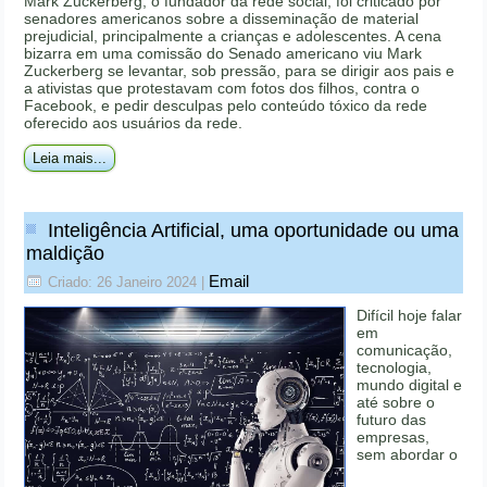
Mark Zuckerberg, o fundador da rede social, foi criticado por
senadores americanos sobre a disseminação de material
prejudicial, principalmente a crianças e adolescentes. A cena
bizarra em uma comissão do Senado americano viu Mark
Zuckerberg se levantar, sob pressão, para se dirigir aos pais e
a ativistas que protestavam com fotos dos filhos, contra o
Facebook, e pedir desculpas pelo conteúdo tóxico da rede
oferecido aos usuários da rede.
Leia mais...
Inteligência Artificial, uma oportunidade ou uma
maldição
Email
Criado: 26 Janeiro 2024
|
Difícil hoje falar
em
comunicação,
tecnologia,
mundo digital e
até sobre o
futuro das
empresas,
sem abordar o