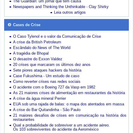
The Guardian: um jornal que tem causa
Newspapers and Thinking the Unthinkable - Clay Shirky
Leia outros artigos
Cases de Crise
O Caso Tylenol e o valor da Comunicação de Crise
A crise da British Petroleum
Escândalo do News of The World
A tragédia de Bhopal
O desastre do Exxon Valdez
20 crises que marcaram os últimos dez anos
Sete piores ataques hackers da história
Case Fukushima - Um estudo de caso
Como reverter crises nas redes sociais
O acidente com o Boeing 727 da Vasp em 1982
As 21 maiores crises de alimentação em restaurantes da história
A crise da água mineral Perrier
EUA sob uma rajada de balas: o mapa dos atentados em massa
A crise do Bar Quitandinha - São Paulo
21 maiores desafios de crises em comunicação na história dos
restaurantes
Qual a probabilidade de sobreviver a um acidente aéreo.
Os 103 sobreviventes do acidente da Aeroméxico