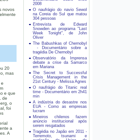
2008
s novos
O naufrágio do navio Sewol
na Coreia do Sul que matou
velmente
304 pessoas
Entrevista de Edward
Snowden ao programa "Last
Week Tonight", de John
Oliver
The Babushkas of Chernobyl
- Documentário sobre a
tragédia De Chernobyl
Observatório da Imprensa
debate a crise da Samarco
em Mariana
ou 20
The Secret to Successful
ro, mas
Crisis Management in the
21st Century - Melissa Agnes
 e
O naufrágio do Titanic real
um
time - Documentário em 2h41
so e que
min
1 de
A indústria do desastre nos
erg, o
EUA - Como as empresas
l, foi
lucram
es
Mineiros chilenos fazem
anúncio institucional após
rial
serem resgatados
mente a
Tragédia no Japão em 2011 -
es. A
Terremoto, tsunami e