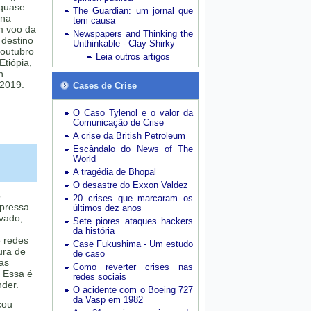
 quase
The Guardian: um jornal que
 na
tem causa
m voo da
Newspapers and Thinking the
 destino
Unthinkable - Clay Shirky
 outubro
Leia outros artigos
Etiópia,
n
 2019.
Cases de Crise
O Caso Tylenol e o valor da
Comunicação de Crise
A crise da British Petroleum
Escândalo do News of The
World
A tragédia de Bhopal
O desastre do Exxon Valdez
o
20 crises que marcaram os
pressa
últimos dez anos
vado,
Sete piores ataques hackers
da história
e redes
Case Fukushima - Um estudo
ura de
de caso
as
Como reverter crises nas
? Essa é
redes sociais
nder.
O acidente com o Boeing 727
da Vasp em 1982
cou