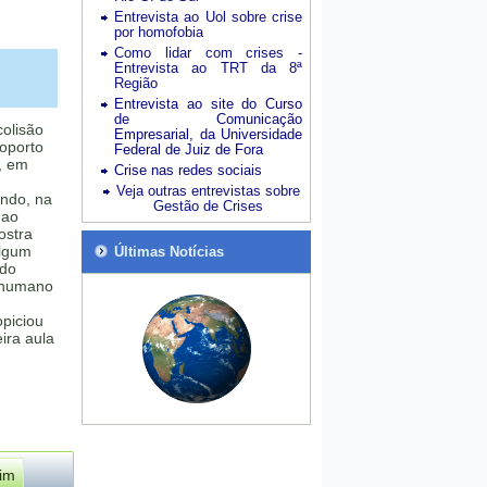
Entrevista ao Uol sobre crise
por homofobia
Como lidar com crises -
Entrevista ao TRT da 8ª
Região
Entrevista ao site do Curso
de Comunicação
colisão
Empresarial, da Universidade
roporto
Federal de Juiz de Fora
, em
Crise nas redes sociais
Veja outras entrevistas sobre
ndo, na
Gestão de Crises
 ao
stra
algum
Últimas Notícias
 do
o humano
piciou
ra aula
im