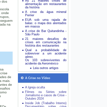
As 21 maiores crises de
e dos
alimentação em restaurantes
da história
 escola
A crise da água mineral
E onde
Perrier
grupos,
EUA sob uma rajada de
onseguem
balas: o mapa dos atentados
tada na
em massa
A crise do Bar Quitandinha -
São Paulo
21 maiores desafios de
crises em comunicação na
história dos restaurantes
Qual a probabilidade de
sobreviver a um acidente
aéreo.
Os 103 sobreviventes do
acidente da Aeroméxico
Leia outros artigos
esa
crise
dades de
A Crise no Vídeo
a mais.
antes de
A Igreja oculta
esafios
Filmes ou Séries sobre
como
Jornalismo e casos de Crise -
e
Outubro 2024
Inside Job (Trabalho Interno)
CEOs
Documentário sobre crise