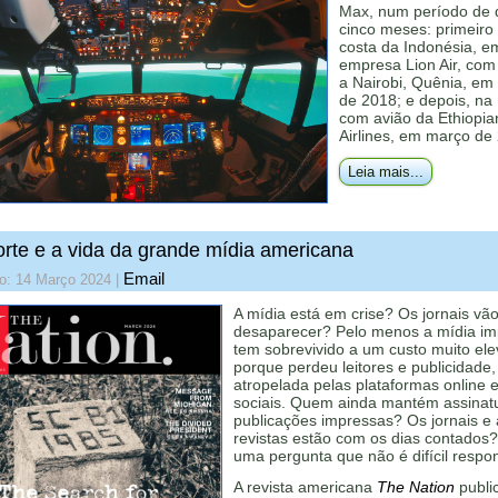
Max, num período de
cinco meses: primeiro
costa da Indonésia, e
empresa Lion Air, com
a Nairobi, Quênia, em
de 2018; e depois, na 
com avião da Ethiopia
Airlines, em março de
Leia mais...
rte e a vida da grande mídia americana
Email
do: 14 Março 2024
|
A mídia está em crise? Os jornais vã
desaparecer? Pelo menos a mídia im
tem sobrevivido a um custo muito ele
porque perdeu leitores e publicidade,
atropelada pelas plataformas online 
sociais. Quem ainda mantém assinat
publicações impressas? Os jornais e 
revistas estão com os dias contados
uma pergunta que não é difícil respo
A revista americana
The Nation
publi