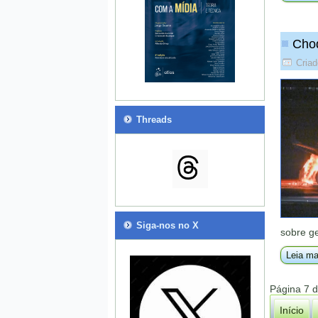
Choq
Criad
Threads
Siga-nos no X
sobre ge
Leia ma
Página 7 
Início