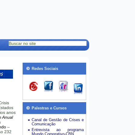
Redes Sociais
risis
stados
Palestras e Cursos
ios anos
o Anual
Canal de Gestão de Crises e
s
Comunicação
ndo
–
Entrevista ao programa
hão 232
Mundo Corporativo-CBN