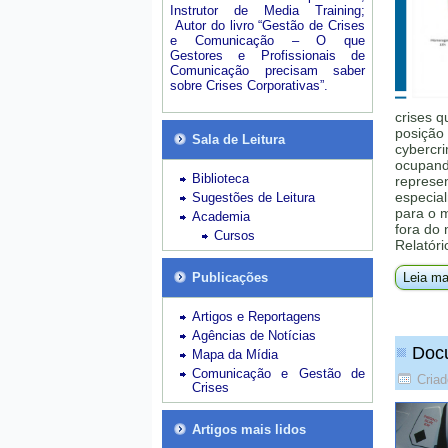
Instrutor de Media Training;
Autor do livro “Gestão de Crises
e Comunicação – O que
Gestores e Profissionais de
Comunicação precisam saber
sobre Crises Corporativas”.
crises q
posição 
Sala de Leitura
cybercri
ocupando
Biblioteca
represe
especial
Sugestões de Leitura
para o 
Academia
fora do
Cursos
Relatóri
Publicações
Leia ma
Artigos e Reportagens
Agências de Notícias
Docu
Mapa da Mídia
Comunicação e Gestão de
Cria
Crises
Artigos mais lidos