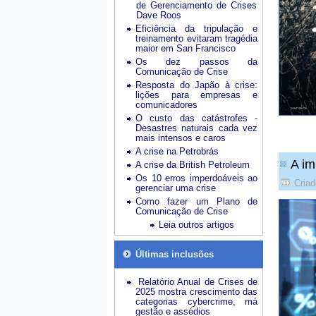
de Gerenciamento de Crises
Dave Roos
Eficiência da tripulação e
treinamento evitaram tragédia
maior em San Francisco
Os dez passos da
Comunicação de Crise
Resposta do Japão à crise:
lições para empresas e
comunicadores
O custo das catástrofes -
Desastres naturais cada vez
mais intensos e caros
A crise na Petrobrás
A im
A crise da British Petroleum
Os 10 erros imperdoáveis ao
Cria
gerenciar uma crise
Como fazer um Plano de
Comunicação de Crise
Leia outros artigos
Últimas inclusões
Relatório Anual de Crises de
2025 mostra crescimento das
categorias cybercrime, má
gestão e assédios