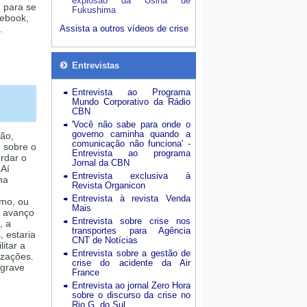
explosão da Usina de
 para se
Fukushima
cebook,
.
Assista a outros vídeos de crise
Entrevistas
Entrevista ao Programa
Mundo Corporativo da Rádio
CBN
'Você não sabe para onde o
governo caminha quando a
ção,
comunicação não funciona' -
é sobre o
Entrevista ao programa
rdar o
Jornal da CBN
 Aí
Entrevista exclusiva à
ma
Revista Organicon
Entrevista à revista Venda
imo, ou
Mais
 avanço
Entrevista sobre crise nos
, a
transportes para Agência
, estaria
CNT de Notícias
itar a
Entrevista sobre a gestão de
izações.
crise do acidente da Air
 grave
France
Entrevista ao jornal Zero Hora
sobre o discurso da crise no
Rio G. do Sul