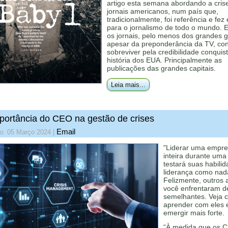
artigo esta semana abordando a cris
jornais americanos, num país que,
tradicionalmente, foi referência e fez
para o jornalismo de todo o mundo. 
os jornais, pelo menos dos grandes 
apesar da preponderância da TV, c
sobreviver pela credibilidade conquis
história dos EUA. Principalmente as
publicações das grandes capitais.
Leia mais...
portância do CEO na gestão de crises
Email
do: 05 Março 2024
|
"Liderar uma empr
inteira durante uma 
testará suas habili
liderança como nad
Felizmente, outros 
você enfrentaram d
semelhantes. Veja 
aprender com eles 
emergir mais forte.
“À medida que os 