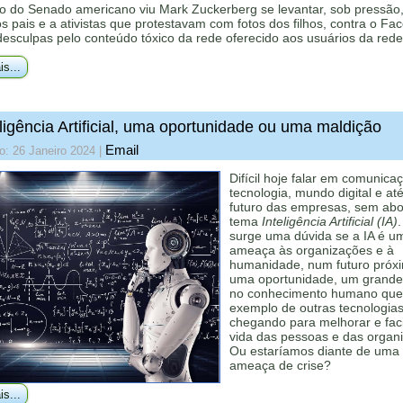
o do Senado americano viu Mark Zuckerberg se levantar, sob pressão,
aos pais e a ativistas que protestavam com fotos dos filhos, contra o Fa
desculpas pelo conteúdo tóxico da rede oferecido aos usuários da rede
is...
ligência Artificial, uma oportunidade ou uma maldição
Email
o: 26 Janeiro 2024
|
Difícil hoje falar em comunica
tecnologia, mundo digital e at
futuro das empresas, sem abo
tema
Inteligência Artificial (IA)
.
surge uma dúvida se a IA é u
ameaça às organizações e à
humanidade, num futuro próx
uma oportunidade, um grande
no conhecimento humano que
exemplo de outras tecnologias
chegando para melhorar e facil
vida das pessoas e das organ
Ou estaríamos diante de uma
ameaça de crise?
is...