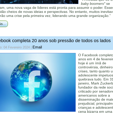
baby boomers*
se
am, uma nova vaga de líderes está pronta para assumir o poder. Esse
ão cheios de novas ideias e perspectivas. No entanto, muitos inevita
rão uma crise pela primeira vez, liderando uma grande organização.”
is...
book completa 20 anos sob pressão de todos os lados
Email
o: 04 Fevereiro 2024
|
O Facebook complet
anos em 4 de feverei
hoje é um ímã de
controvérsia, dinheiro
crises, tanto quanto 
adolescente impetuo
quebrava tudo. Em 3
janeiro, Mark Zuckerb
fundador da rede socia
criticado por senador
americanos sobre a
disseminação de mate
prejudicial, principal
crianças e adolescent
cena bizarra em uma