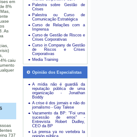
rises em
Palestra sobre Gestão de
 de 8%
Crises
 Mas,
Palestra ou Curso de
mente
Comunicação Estratégica
quase
Curso de Relações com a
sos
Imprensa
3. As
Curso de Gestão de Riscos e
ua
Crises Corporativas
Curso in Company de Gestão
cias,
de Riscos e Crises
isis
)
Corporativas
s,
Media Training
24% caiu
aumento
ualquer
Opinião dos Especialistas
A mídia não é guardiã da
reputação pública de uma
organização - Jonathan
Boddy
A crise é dos jornais e não do
s
jornalismo - Gay Talese
Vazamento da BP: "Foi uma
sucessão de erros" -
Entrevista Robert Dudley,
essoas
CEO da BP
dentes
La prensa ya no vertebra la
eing 737
opinión pública