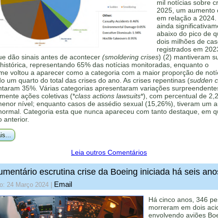
mil notícias sobre c
2025, um aumento
em relação a 2024.
ainda significativa
abaixo do pico de 
dois milhões de ca
registrados em 202
ue dão sinais antes de acontecer
(smoldering crises
) (2) mantiveram s
histórica, representando 65% das notícias monitoradas, enquanto o
me voltou a aparecer como a categoria com a maior proporção de notí
 um quarto do total das crises do ano. As crises repentinas (
sudden cr
ntaram 35%. Várias categorias apresentaram variações surpreendente
mente ações coletivas (*
class actions lawsuits
*), com percentual de 2,
menor nível; enquanto casos de assédio sexual (15,26%), tiveram um 
 normal. Categoria esta que nunca apareceu com tanto destaque, em q
o anterior.
is...
Leia outros Comentários
mentário escrutina crise da Boeing iniciada há seis ano
Email
do: 24 Março 2024
|
Há cinco anos, 346 p
morreram em dois aci
envolvendo aviões Bo