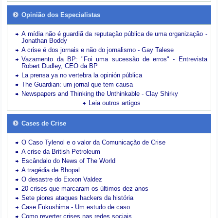
Opinião dos Especialistas
A mídia não é guardiã da reputação pública de uma organização -
Jonathan Boddy
A crise é dos jornais e não do jornalismo - Gay Talese
Vazamento da BP: "Foi uma sucessão de erros" - Entrevista
Robert Dudley, CEO da BP
La prensa ya no vertebra la opinión pública
The Guardian: um jornal que tem causa
Newspapers and Thinking the Unthinkable - Clay Shirky
Leia outros artigos
Cases de Crise
O Caso Tylenol e o valor da Comunicação de Crise
A crise da British Petroleum
Escândalo do News of The World
A tragédia de Bhopal
O desastre do Exxon Valdez
20 crises que marcaram os últimos dez anos
Sete piores ataques hackers da história
Case Fukushima - Um estudo de caso
Como reverter crises nas redes sociais