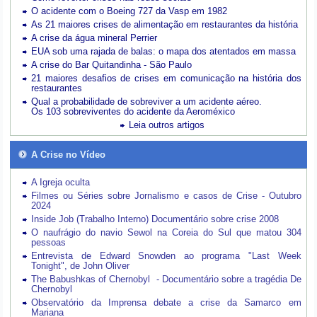
O acidente com o Boeing 727 da Vasp em 1982
As 21 maiores crises de alimentação em restaurantes da história
A crise da água mineral Perrier
EUA sob uma rajada de balas: o mapa dos atentados em massa
A crise do Bar Quitandinha - São Paulo
21 maiores desafios de crises em comunicação na história dos
restaurantes
Qual a probabilidade de sobreviver a um acidente aéreo.
Os 103 sobreviventes do acidente da Aeroméxico
Leia outros artigos
A Crise no Vídeo
A Igreja oculta
Filmes ou Séries sobre Jornalismo e casos de Crise - Outubro
2024
Inside Job (Trabalho Interno) Documentário sobre crise 2008
O naufrágio do navio Sewol na Coreia do Sul que matou 304
pessoas
Entrevista de Edward Snowden ao programa "Last Week
Tonight", de John Oliver
The Babushkas of Chernobyl - Documentário sobre a tragédia De
Chernobyl
Observatório da Imprensa debate a crise da Samarco em
Mariana