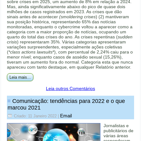
sobre crises em 2025, um aumento de 8% em relação a 2024.
Mas, ainda significativamente abaixo do pico de quase dois
milhões de casos registrados em 2023. As crises que dão
sinais antes de acontecer
(smoldering crises
) (2) mantiveram
sua posição histórica, representando 65% das notícias
monitoradas, enquanto o cybercrime voltou a aparecer como a
categoria com a maior proporção de notícias, ocupando um
quarto do total das crises do ano. As crises repentinas (
sudden
crisis
) representaram 35%. Várias categorias apresentaram
variações surpreendentes, especialmente ações coletivas
(*
class actions lawsuits
*), com percentual de 2,24% caiu para o
menor nível; enquanto casos de assédio sexual (15,26%),
tiveram um aumento fora do normal. Categoria esta que nunca
apareceu com tanto destaque, em qualquer Relatório anterior.
Leia mais...
Leia outros Comentários
Comunicação: tendências para 2022 e o que
marcou 2021
Email
Criado: 11 Janeiro 2022
|
Jornalistas e
publicitários de
várias áreas
responderam