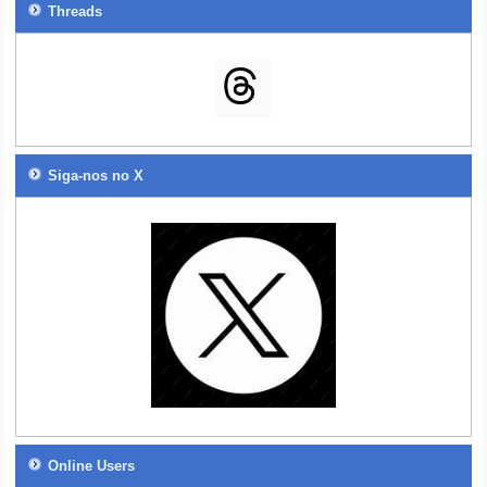
Threads
Siga-nos no X
Online Users