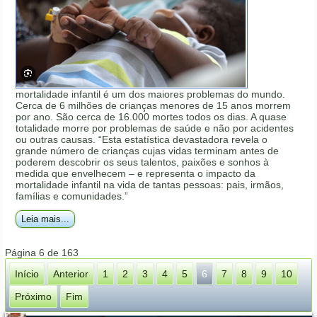
mortalidade infantil é um dos maiores problemas do mundo.
Cerca de 6 milhões de crianças menores de 15 anos morrem
por ano. São cerca de 16.000 mortes todos os dias. A quase
totalidade morre por problemas de saúde e não por acidentes
ou outras causas. “Esta estatística devastadora revela o
grande número de crianças cujas vidas terminam antes de
poderem descobrir os seus talentos, paixões e sonhos à
medida que envelhecem – e representa o impacto da
mortalidade infantil na vida de tantas pessoas: pais, irmãos,
famílias e comunidades.”
Leia mais...
Página 6 de 163
Início
Anterior
1
2
3
4
5
6
7
8
9
10
Próximo
Fim