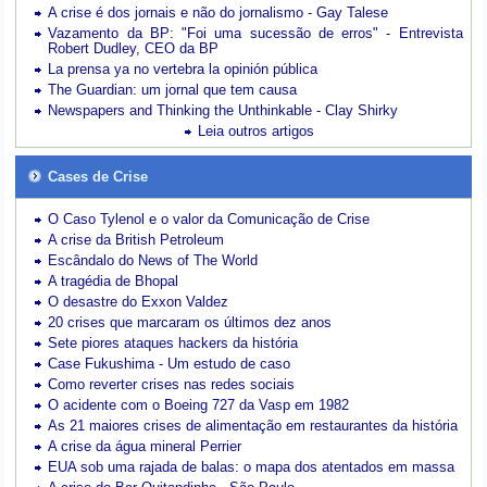
A crise é dos jornais e não do jornalismo - Gay Talese
Vazamento da BP: "Foi uma sucessão de erros" - Entrevista
Robert Dudley, CEO da BP
La prensa ya no vertebra la opinión pública
The Guardian: um jornal que tem causa
Newspapers and Thinking the Unthinkable - Clay Shirky
Leia outros artigos
Cases de Crise
O Caso Tylenol e o valor da Comunicação de Crise
A crise da British Petroleum
Escândalo do News of The World
A tragédia de Bhopal
O desastre do Exxon Valdez
20 crises que marcaram os últimos dez anos
Sete piores ataques hackers da história
Case Fukushima - Um estudo de caso
Como reverter crises nas redes sociais
O acidente com o Boeing 727 da Vasp em 1982
As 21 maiores crises de alimentação em restaurantes da história
A crise da água mineral Perrier
EUA sob uma rajada de balas: o mapa dos atentados em massa