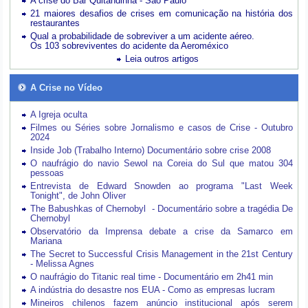
A crise do Bar Quitandinha - São Paulo
21 maiores desafios de crises em comunicação na história dos
restaurantes
Qual a probabilidade de sobreviver a um acidente aéreo.
Os 103 sobreviventes do acidente da Aeroméxico
Leia outros artigos
A Crise no Vídeo
A Igreja oculta
Filmes ou Séries sobre Jornalismo e casos de Crise - Outubro
2024
Inside Job (Trabalho Interno) Documentário sobre crise 2008
O naufrágio do navio Sewol na Coreia do Sul que matou 304
pessoas
Entrevista de Edward Snowden ao programa "Last Week
Tonight", de John Oliver
The Babushkas of Chernobyl - Documentário sobre a tragédia De
Chernobyl
Observatório da Imprensa debate a crise da Samarco em
Mariana
The Secret to Successful Crisis Management in the 21st Century
- Melissa Agnes
O naufrágio do Titanic real time - Documentário em 2h41 min
A indústria do desastre nos EUA - Como as empresas lucram
Mineiros chilenos fazem anúncio institucional após serem