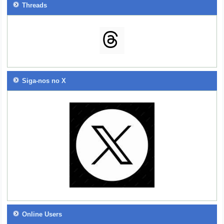
Threads
Siga-nos no X
Online Users