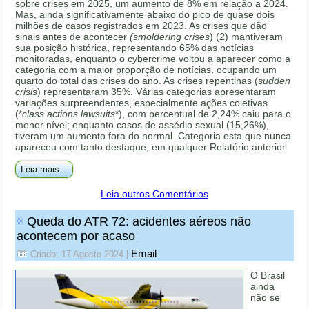
sobre crises em 2025, um aumento de 8% em relação a 2024.
Mas, ainda significativamente abaixo do pico de quase dois
milhões de casos registrados em 2023. As crises que dão
sinais antes de acontecer
(smoldering crises
) (2) mantiveram
sua posição histórica, representando 65% das notícias
monitoradas, enquanto o cybercrime voltou a aparecer como a
categoria com a maior proporção de notícias, ocupando um
quarto do total das crises do ano. As crises repentinas (
sudden
crisis
) representaram 35%. Várias categorias apresentaram
variações surpreendentes, especialmente ações coletivas
(*
class actions lawsuits
*), com percentual de 2,24% caiu para o
menor nível; enquanto casos de assédio sexual (15,26%),
tiveram um aumento fora do normal. Categoria esta que nunca
apareceu com tanto destaque, em qualquer Relatório anterior.
Leia mais...
Leia outros Comentários
Queda do ATR 72: acidentes aéreos não
acontecem por acaso
Email
Criado: 17 Agosto 2024
|
O Brasil
ainda
não se